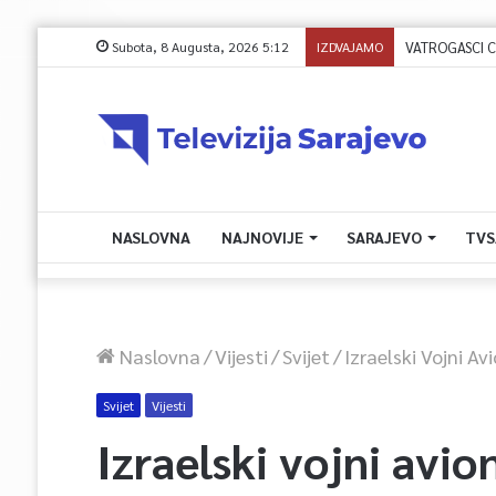
Subota, 8 Augusta, 2026 5:12
IZDVAJAMO
NASLOVNA
NAJNOVIJE
SARAJEVO
TVS
Naslovna
/
Vijesti
/
Svijet
/
Izraelski Vojni A
Svijet
Vijesti
Izraelski vojni avion