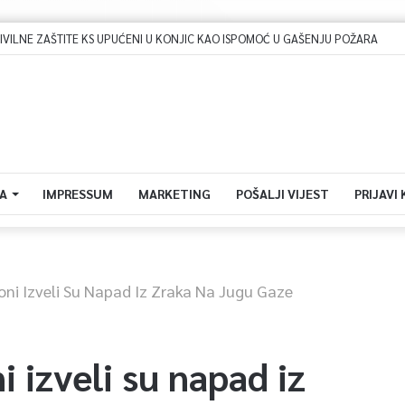
Dova za domovinu i zikir u Ratnoj džamiji: U sklopu manifestacije „Odbrana BiH – Igman 2026“ odana počast herojima
A
IMPRESSUM
MARKETING
POŠALJI VIJEST
PRIJAVI
vioni Izveli Su Napad Iz Zraka Na Jugu Gaze
i izveli su napad iz