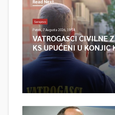
Read Next
Sarajevo
Petak, 7 Augusta 2026, 19:54
VATROGASCI CIVILNE 
KS UPUĆENI U KONJIC 
ISPOMOĆ U GAŠENJU 