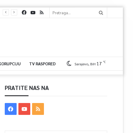
℃
17
 KORUPCIJU
TV RASPORED
Sarajevo, BiH
PRATITE NAS NA