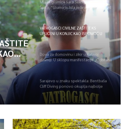
Mlada glumica Sara Seksan u emisiji
Špica: “Gluma je bila jedina opcija, uz rad
i disciplinu sve je moguće”
VATROGASCI CIVILNE ZAŠTITE KS
UPUĆENI U KONJIC KAO ISPOMOĆ U
GAŠENJU POŽARA
ZAŠTITE
KAO
Dova za domovinu i zikir u Ratnoj
džamiji: U sklopu manifestacije „Odbrana
POŽARA
BiH – Igman 2026“ odana počast
herojima
Sarajevo u znaku spektakla: Bentbaša
Cliff Diving ponovo okuplja najbolje
skakače i vrhunsku zabavu