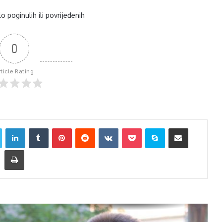
 poginulih ili povrijeđenih
0
rticle Rating