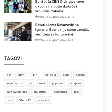
Bentbaša Cliff Diving ponovo
okuplja najbolje skakače i
vrhunsku zabavu
Petak, 7 Augusta 2026, 17:16
Reisul-ulema Kavazović na
Igmanu: Bosna nije samo zemlja,
već ideja za koju se živi
Petak, 7 Augusta 2026, 14:35
TAGOVI
BiH
dom
FBiH
izolacija
kcus
korona
koronavirus
ks
novi
poplave
sarajevo
sarajevskojutro
skupstina
srebrenica
test
tvsa
Vlada KS
vogosca