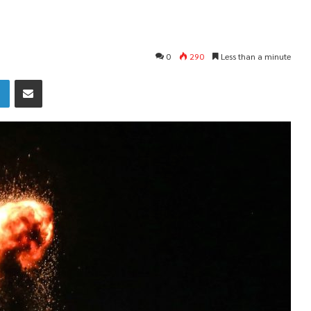
0
290
Less than a minute