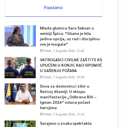
Popularno
Mlada glumica Sara Seksan u
emisiji Špica: “Gluma je bila
jedina opcija, uz rad i disciplinu
sve je moguće”
Petak, 7 Augusta 2026, 21:42
VATROGASCI CIVILNE ZAŠTITE KS
UPUĆENI U KONJIC KAO ISPOMOĆ
U GAŠENJU POŽARA
Petak, 7 Augusta 2026, 19:54
Dova za domovinu i zikir u
Ratnoj džamiji: U sklopu
manifestacije „Odbrana BiH –
Igman 2026“ odana počast
herojima
Petak, 7 Augusta 2026, 17:24
Sarajevo u znaku spektakla: