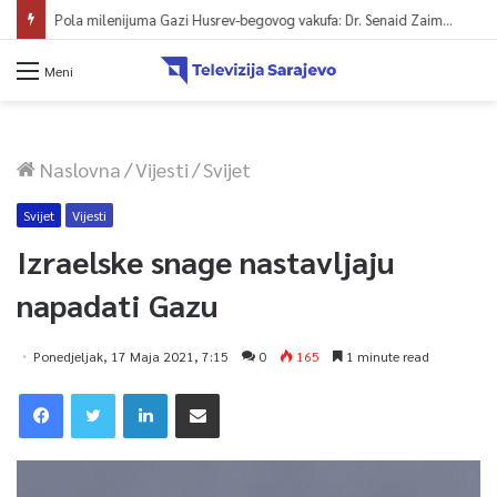
Pola milenijuma Gazi Husrev-begovog vakufa: Dr. Senaid Zaimović o historijskom naslijeđu, ustavnoj snazi vakufname i viziji za budućnost
Meni
Naslovna
/
Vijesti
/
Svijet
Svijet
Vijesti
Izraelske snage nastavljaju
napadati Gazu
Ponedjeljak, 17 Maja 2021, 7:15
0
165
1 minute read