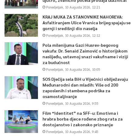
Ponedjeljak, 10 Augusta 2026, 12:21
KRAJ MUKA ZA STANOVNIKE NAHOREVA:
Asfaltiranjem Ulice Vranica brijeg spajaju se
gornji i središnji dio naselja
Ponedjeljak, 10 Augusta 2026, 12:12
Pola milenijuma Gazi Husrev-begovog
vakufa: Dr. Senaid Zaimović o historijskom
naslijeđu, ustavnoj snazi vakufname i viziji
za budućnost
Ponedjeljak, 10 Augusta 2026, 10:05
SOS Dječija sela BiH u Vijećnici obilježavaju
Međunarodni dan mladih: Više od 200
zaposlenih i stambena podrška za
osamostaljivanje
Ponedjeljak, 10 Augusta 2026, 9:55
Film “Identitet” na SFF-u: Emotivna i
hrabra borba djece rođene zbog rata za
dostojanstvo i zakonsko priznanje
Ponedjeljak, 10 Augusta 2026, 9:45