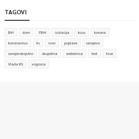
TAGOVI
BiH
dom
FBiH
izolacija
kcus
korona
koronavirus
ks
novi
poplave
sarajevo
sarajevskojutro
skupstina
srebrenica
test
tvsa
Vlada KS
vogosca