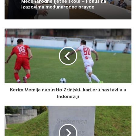
Međunarodne ljetne škole – Fokus na
izazovima međunarodne pravde
0
Article Rating
Kerim Memija napustio Zrinjski, karijeru nastavlja u
Indoneziji