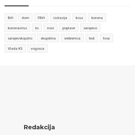
BiH
dom
FBiH
izolacija
kcus
korona
koronavirus
ks
novi
poplave
sarajevo
sarajevskojutro
skupstina
srebrenica
test
tvsa
Vlada KS
vogosca
Redakcija