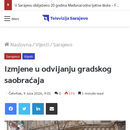
U Sarajevu obilježeno 20 godina Međunarodne ljetne škole – Fokus na izazovima međunarodne pravde
Meni
Naslovna
/
Vijesti
/
Sarajevo
Sarajevo
Vijesti
Izmjene u odvijanju gradskog
saobraćaja
Četvrtak, 9 Jula 2026, 9:01
0
176
1 minute read