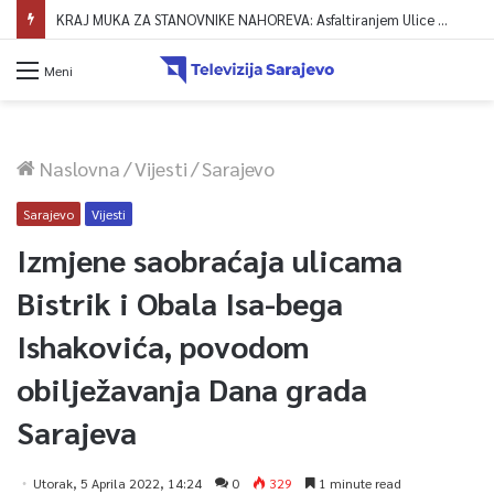
Pola milenijuma Gazi Husrev-begovog vakufa: Dr. Senaid Zaimović o historijskom naslijeđu, ustavnoj snazi vakufname i viziji za budućnost
Meni
Naslovna
/
Vijesti
/
Sarajevo
Sarajevo
Vijesti
Izmjene saobraćaja ulicama
Bistrik i Obala Isa-bega
Ishakovića, povodom
obilježavanja Dana grada
Sarajeva
Utorak, 5 Aprila 2022, 14:24
0
329
1 minute read