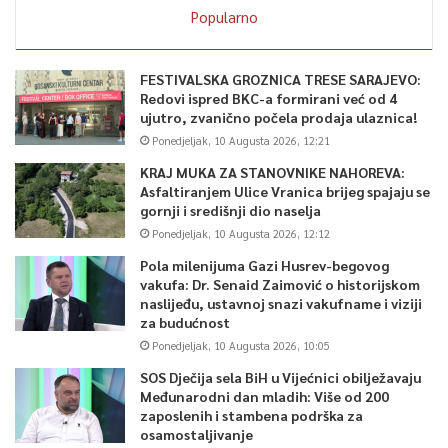
Popularno
FESTIVALSKA GROZNICA TRESE SARAJEVO:
Redovi ispred BKC-a formirani već od 4
ujutro, zvanično počela prodaja ulaznica!
Ponedjeljak, 10 Augusta 2026, 12:21
KRAJ MUKA ZA STANOVNIKE NAHOREVA:
Asfaltiranjem Ulice Vranica brijeg spajaju se
gornji i središnji dio naselja
Ponedjeljak, 10 Augusta 2026, 12:12
Pola milenijuma Gazi Husrev-begovog
vakufa: Dr. Senaid Zaimović o historijskom
naslijeđu, ustavnoj snazi vakufname i viziji
za budućnost
Ponedjeljak, 10 Augusta 2026, 10:05
SOS Dječija sela BiH u Vijećnici obilježavaju
Međunarodni dan mladih: Više od 200
zaposlenih i stambena podrška za
osamostaljivanje