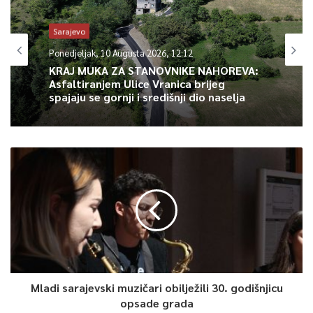
Obala Kulina bana – Obala Isa-bega Ishakovića – Konak –
Franjevačka – Alifakovac.
Sarajevo
Ponedjeljak, 10 Augusta 2026, 12:12
KRAJ MUKA ZA STANOVNIKE NAHOREVA:
0
Asfaltiranjem Ulice Vranica brijeg
spajaju se gornji i središnji dio naselja
Article Rating
Mladi sarajevski muzičari obilježili 30. godišnjicu
opsade grada