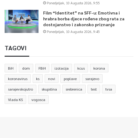
Ponedjeljak, 10 Augusta 2026, 9:55
Film “Identitet” na SFF-u: Emotivna i
hrabra borba djece rođene zbog rata za
dostojanstvo i zakonsko priznanje
Ponedjeljak, 10 Augusta 2026, 9:45
TAGOVI
BiH
dom
FBiH
izolacija
kcus
korona
koronavirus
ks
novi
poplave
sarajevo
sarajevskojutro
skupstina
srebrenica
test
tvsa
Vlada KS
vogosca