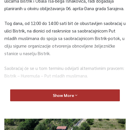
ulicama Bistrik i Obala Isa-bega Ishakovića, radi događaja
planiranih u okviru obilježavanja 06. aprila-Dana grada Sarajeva.
Tog dana, od 12:00 do 14:00 sati bit će obustavljen saobraćaj u
ulici Bistrik, na dionici od raskrsnice sa saobraćajnicom Put
mladih muslimana do spoja sa saobraćajnicom Bistrik-potok, u
cilju sigurne organizacije otvorenja obnovljene željezničke
stanice u naselju Bistrik.
Saobraćaj će se u tom terminu odvijati alternativnim pravcem:
Bistrik – Huremuša – Put mladih muslimana.
Istog dana, od 19:00 do 23:00 sata bit će obustavljen
Show More
saobraćaj u ulici Obala Isa-bega Ishakovića, na dionici od
mosta Vijećnica do spoja sa saobaćajnicom Veliki Alifakovac,
radi održavanja koncerta na trgu nasuprot Gradske vijećnice.
U tom periodu saobraćaj će se odvijati alternativnim pravcem: