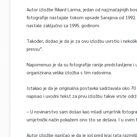
Autor izložbe Rikard Larma, jedan od najznačajnijih bo
fotografije nastajale tokom opsade Sarajeva od 1992. 
nastale zaključno sa 1995. godinom.
Također, dodao je da je za ovu izložbu uvrstio i nekol
pressu”.
Napomenuo je da su fotografije ranije predstavljene i u 
organizirana velika izložba s tim radovima.
Istakao je da je originalna postavka sadržavala oko 70 
napisao i uvodni tekst za prvu izložbu takve vrste od
– U novinarstvo sam došao kao mladi umjetnik fotografi
umjetnički način pokažem ono što se dešava. I u ovim 
Autor izložbe ispričao je da je još pred kraj rata razmi