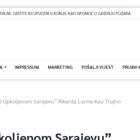
Dova za domovinu i zikir u Ratnoj džamiji: U sklopu manifestacije „Odbrana BiH – Igman 2026“ odana počast herojima
A
IMPRESSUM
MARKETING
POŠALJI VIJEST
PRIJAVI
 U Opkoljenom Sarajevu” Rikarda Larme Kao Trajno
pkoljenom Sarajevu”