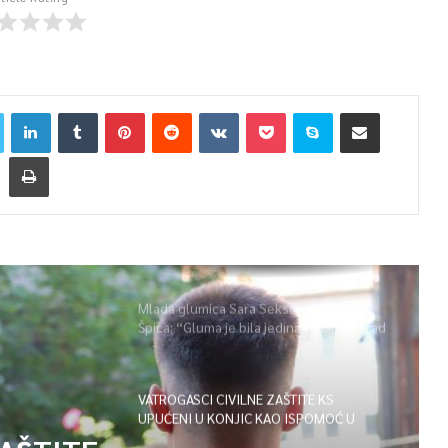
Mlada glumica Sara Seksan u emisiji
Špica: “Gluma je bila jedina opcija, uz rad
i disciplinu sve je moguće”
VATROGASCI CIVILNE ZAŠTITE KS
UPUĆENI U KONJIC KAO ISPOMOĆ U
GAŠENJU POŽARA