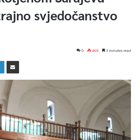
trajno svjedočanstvo
0
468
3 minutes read