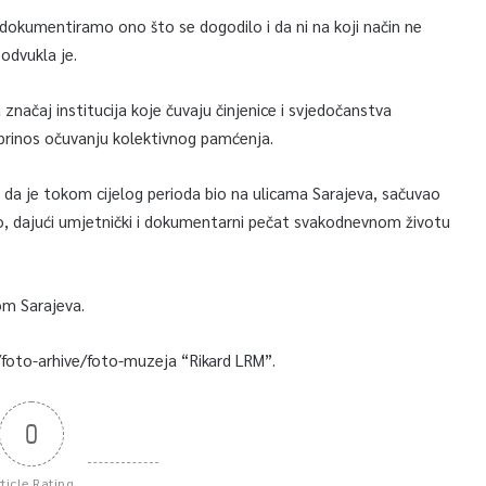
dokumentiramo ono što se dogodilo i da ni na koji način ne
podvukla je.
 značaj institucija koje čuvaju činjenice i svjedočanstva
 doprinos očuvanju kolektivnog pamćenja.
a da je tokom cijelog perioda bio na ulicama Sarajeva, sačuvao
adio, dajući umjetnički i dokumentarni pečat svakodnevnom životu
om Sarajeva.
/foto-arhive/foto-muzeja “Rikard LRM”.
0
rticle Rating