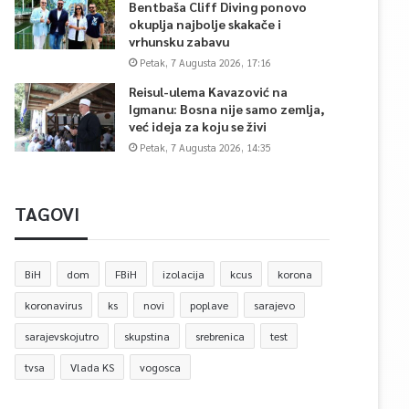
Bentbaša Cliff Diving ponovo
okuplja najbolje skakače i
vrhunsku zabavu
Petak, 7 Augusta 2026, 17:16
Reisul-ulema Kavazović na
Igmanu: Bosna nije samo zemlja,
već ideja za koju se živi
Petak, 7 Augusta 2026, 14:35
TAGOVI
BiH
dom
FBiH
izolacija
kcus
korona
koronavirus
ks
novi
poplave
sarajevo
sarajevskojutro
skupstina
srebrenica
test
tvsa
Vlada KS
vogosca