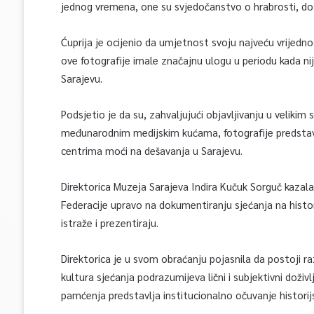
jednog vremena, one su svjedočanstvo o hrabrosti, dos
Ćuprija je ocijenio da umjetnost svoju najveću vrijedn
ove fotografije imale značajnu ulogu u periodu kada ni
Sarajevu.
Podsjetio je da su, zahvaljujući objavljivanju u veliki
međunarodnim medijskim kućama, fotografije predstavl
centrima moći na dešavanja u Sarajevu.
Direktorica Muzeja Sarajeva Indira Kučuk Sorguč kazala 
Federacije upravo na dokumentiranju sjećanja na histori
istraže i prezentiraju.
Direktorica je u svom obraćanju pojasnila da postoji ra
kultura sjećanja podrazumijeva lični i subjektivni doživl
pamćenja predstavlja institucionalno očuvanje historijs