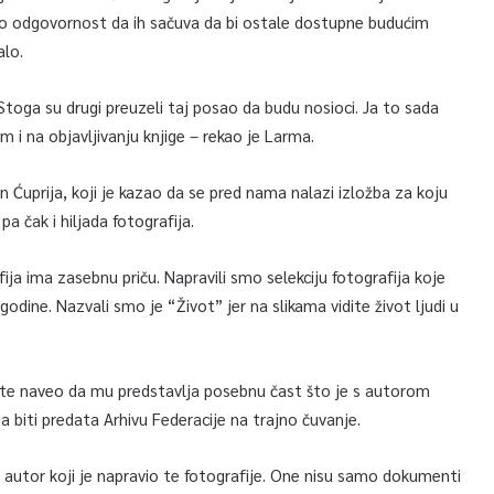
ao odgovornost da ih sačuva da bi ostale dostupne budućim
alo.
 Stoga su drugi preuzeli taj posao da budu nosioci. Ja to sada
m i na objavljivanju knjige – rekao je Larma.
in Ćuprija, koji je kazao da se pred nama nalazi izložba za koju
a čak i hiljada fotografija.
fija ima zasebnu priču. Napravili smo selekciju fotografija koje
dine. Nazvali smo je “Život” jer na slikama vidite život ljudi u
 te naveo da mu predstavlja posebnu čast što je s autorom
 biti predata Arhivu Federacije na trajno čuvanje.
am autor koji je napravio te fotografije. One nisu samo dokumenti