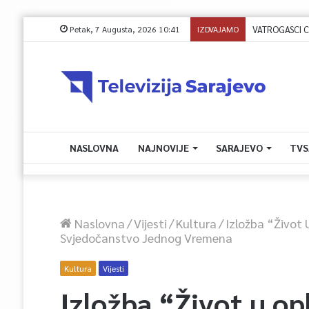
Petak, 7 Augusta, 2026 10:41
IZDVAJAMO
NASLOVNA
NAJNOVIJE
SARAJEVO
TVS
Naslovna
/
Vijesti
/
Kultura
/
Izložba “Život
Svjedočanstvo Jednog Vremena
Kultura
Vijesti
Izložba “Život u o