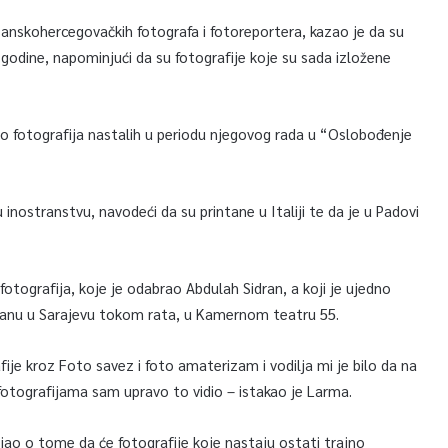
sanskohercegovačkih fotografa i fotoreportera, kazao je da su
godine, napominjući da su fotografije koje su sada izložene
iko fotografija nastalih u periodu njegovog rada u “Oslobođenje
inostranstvu, navodeći da su printane u Italiji te da je u Padovi
fotografija, koje je odabrao Abdulah Sidran, a koji je ujedno
ržanu u Sarajevu tokom rata, u Kamernom teatru 55.
je kroz Foto savez i foto amaterizam i vodilja mi je bilo da na
fotografijama sam upravo to vidio – istakao je Larma.
šljao o tome da će fotografije koje nastaju ostati trajno