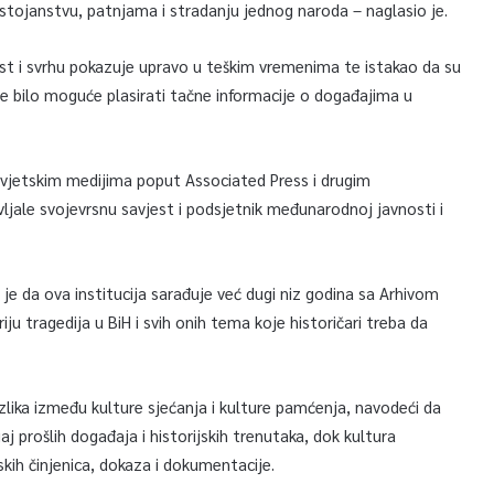
tojanstvu, patnjama i stradanju jednog naroda – naglasio je.
ost i svrhu pokazuje upravo u teškim vremenima te istakao da su
je bilo moguće plasirati tačne informacije o događajima u
m svjetskim medijima poput Associated Press i drugim
jale svojevrsnu savjest i podsjetnik međunarodnoj javnosti i
je da ova institucija sarađuje već dugi niz godina sa Arhivom
ju tragedija u BiH i svih onih tema koje historičari treba da
zlika između kulture sjećanja i kulture pamćenja, navodeći da
jaj prošlih događaja i historijskih trenutaka, dok kultura
kih činjenica, dokaza i dokumentacije.