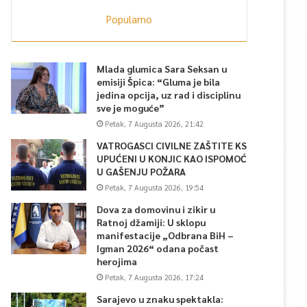
Popularno
Mlada glumica Sara Seksan u
emisiji Špica: “Gluma je bila
jedina opcija, uz rad i disciplinu
sve je moguće”
Petak, 7 Augusta 2026, 21:42
VATROGASCI CIVILNE ZAŠTITE KS
UPUĆENI U KONJIC KAO ISPOMOĆ
U GAŠENJU POŽARA
Petak, 7 Augusta 2026, 19:54
Dova za domovinu i zikir u
Ratnoj džamiji: U sklopu
manifestacije „Odbrana BiH –
Igman 2026“ odana počast
herojima
Petak, 7 Augusta 2026, 17:24
Sarajevo u znaku spektakla: