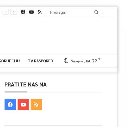
℃
22
 KORUPCIJU
TV RASPORED
Sarajevo, BiH
PRATITE NAS NA