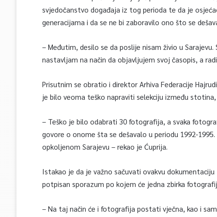
svjedočanstvo događaja iz tog perioda te da je osjeć
generacijama i da se ne bi zaboravilo ono što se dešav
– Međutim, desilo se da poslije nisam živio u Sarajevu.
nastavljam na način da objavljujem svoj časopis, a radi
Prisutnim se obratio i direktor Arhiva Federacije Hajrud
je bilo veoma teško napraviti selekciju između stotina, p
– Teško je bilo odabrati 30 fotografija, a svaka fotogra
govore o onome šta se dešavalo u periodu 1992-1995. go
opkoljenom Sarajevu – rekao je Ćuprija.
Istakao je da je važno sačuvati ovakvu dokumentaciju
potpisan sporazum po kojem će jedna zbirka fotografija
– Na taj način će i fotografija postati vječna, kao i s