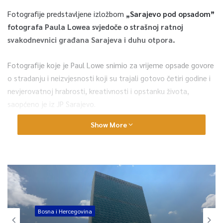
Fotografije predstavljene izložbom
„Sarajevo pod opsadom”
fotografa Paula Lowea svjedoče o strašnoj ratnoj
svakodnevnici građana Sarajeva i duhu otpora.
Fotografije koje je Paul Lowe snimio za vrijeme opsade govore
o stradanju i neizvjesnosti koji su trajali gotovo četiri godine i
nevjerovatnoj hrabrosti, kreativnosti i opstanku života,
saopćeno je iz JP Sarajevo.
Show More
0
Article Rating
Bosna i Hercegovina