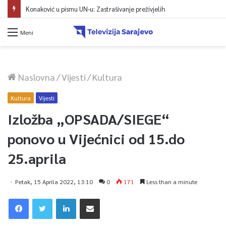
Konaković u pismu UN-u: Zastrašivanje preživjelih
Meni
Naslovna
/
Vijesti
/
Kultura
Kultura
Vijesti
Izložba „OPSADA/SIEGE“
ponovo u Vijećnici od 15.do
25.aprila
Petak, 15 Aprila 2022, 13:10
0
171
Less than a minute