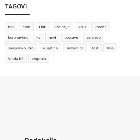
TAGOVI
BiH
dom
FBiH
izolacija
kcus
korona
koronavirus
ks
novi
poplave
sarajevo
sarajevskojutro
skupstina
srebrenica
test
tvsa
Vlada KS
vogosca