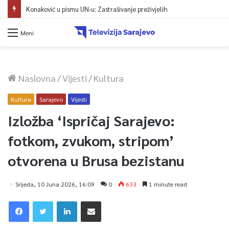
Konaković u pismu UN-u: Zastrašivanje preživjelih
Meni
Naslovna
/
Vijesti
/
Kultura
Kultura
Sarajevo
Vijesti
Izložba ‘Ispričaj Sarajevo:
fotkom, zvukom, stripom’
otvorena u Brusa bezistanu
Srijeda, 10 Juna 2026, 16:09
0
633
1 minute read