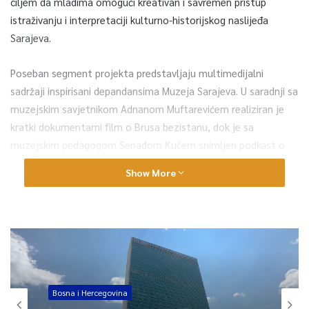
ciljem da mladima omogući kreativan i savremen pristup
istraživanju i interpretaciji kulturno-historijskog naslijeđa
Sarajeva.
Poseban segment projekta predstavljaju multimedijalni
sadržaji inspirisani depandansima Muzeja Sarajeva. U saradnji sa
muzejskim savjetnikom Adnanom Muftarevićem realiziran je
kratki dokumentarni film o Brusa bezistanu, dok je sa
muzejskim pedagogom Senadom Kučem snimljen podkast o
Despića kući, kroz koji su predstavljene zanimljivosti i priče
Show More
vezane za ovaj jedinstveni prostor porodične i gradske
tradicije.
Autorice, koordinatorice i moderatorice projekta su Selma
Oruč i Dženana Kurtović.
Selma Oruč je kazala da su kroz mjesece istraživanja, obilaska
Bosna i Hercegovina
muzejskih depandansa, razgovora i kreativnog rada te timske