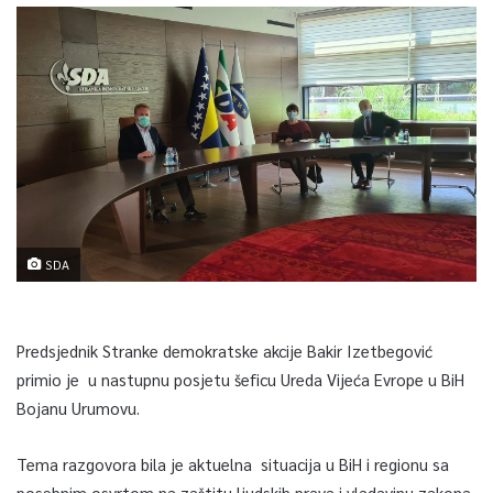
SDA
Predsjednik Stranke demokratske akcije Bakir Izetbegović
primio je u nastupnu posjetu šeficu Ureda Vijeća Evrope u BiH
Bojanu Urumovu.
Tema razgovora bila je aktuelna situacija u BiH i regionu sa
posebnim osvrtom na zaštitu ljudskih prava i vladavinu zakona,