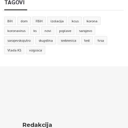
TAGOVI
BiH
dom
FBiH
izolacija
kcus
korona
koronavirus
ks
novi
poplave
sarajevo
sarajevskojutro
skupstina
srebrenica
test
tvsa
Vlada KS
vogosca
Redakcija