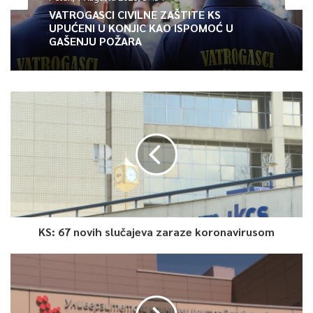
VATROGASCI CIVILNE ZAŠTITE KS
Article Rating
UPUĆENI U KONJIC KAO ISPOMOĆ U
GAŠENJU POŽARA
KS: 67 novih slučajeva zaraze koronavirusom