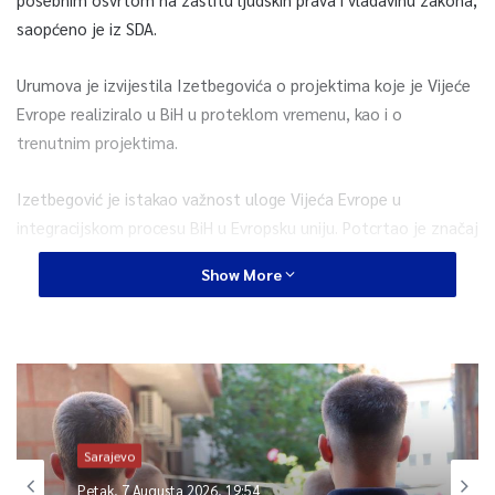
saopćeno je iz SDA.
Urumova je izvijestila Izetbegovića o projektima koje je Vijeće
Evrope realiziralo u BiH u proteklom vremenu, kao i o
trenutnim projektima.
Izetbegović je istakao važnost uloge Vijeća Evrope u
integracijskom procesu BiH u Evropsku uniju. Potcrtao je značaj
provođenja presuda Evropskog suda za ljudska prava, kao i
Show More
uklanjanje diskriminacije i segregacije u školama.
Predsjednik SDA je zaželio uspješan mandat Urumovoj i izrazio
je uvjerenje da će saradnja Ureda Vijeća Evrope sa institucijama
u BiH biti i dalje uspješna, navodi se u saopćenju.
Sarajevo
0
Petak, 7 Augusta 2026, 19:54