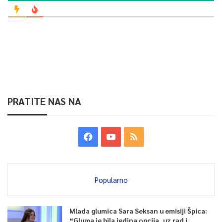
PRATITE NAS NA
Popularno
Mlada glumica Sara Seksan u emisiji Špica:
“Gluma je bila jedina opcija, uz rad i