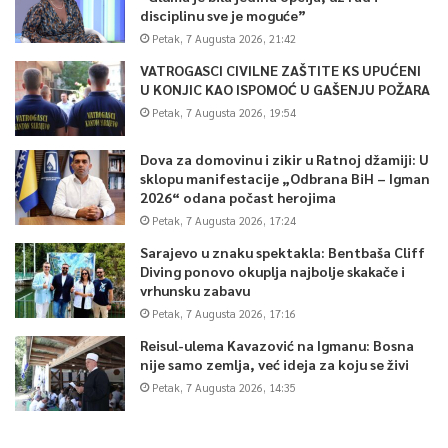
disciplinu sve je moguće”
Petak, 7 Augusta 2026, 21:42
VATROGASCI CIVILNE ZAŠTITE KS UPUĆENI
U KONJIC KAO ISPOMOĆ U GAŠENJU POŽARA
Petak, 7 Augusta 2026, 19:54
Dova za domovinu i zikir u Ratnoj džamiji: U
sklopu manifestacije „Odbrana BiH – Igman
2026“ odana počast herojima
Petak, 7 Augusta 2026, 17:24
Sarajevo u znaku spektakla: Bentbaša Cliff
Diving ponovo okuplja najbolje skakače i
vrhunsku zabavu
Petak, 7 Augusta 2026, 17:16
Reisul-ulema Kavazović na Igmanu: Bosna
nije samo zemlja, već ideja za koju se živi
Petak, 7 Augusta 2026, 14:35