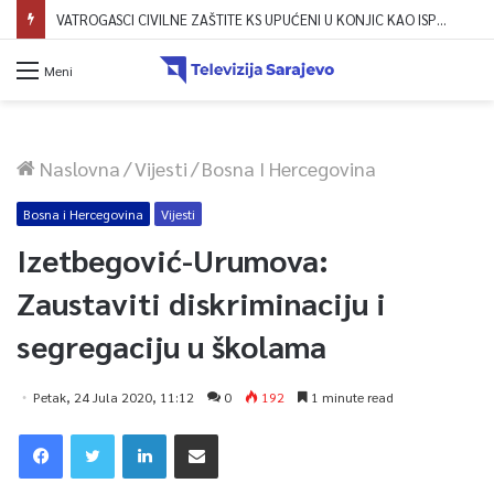
VATROGASCI CIVILNE ZAŠTITE KS UPUĆENI U KONJIC KAO ISPOMOĆ U GAŠENJU POŽARA
Meni
Naslovna
/
Vijesti
/
Bosna I Hercegovina
Bosna i Hercegovina
Vijesti
Izetbegović-Urumova:
Zaustaviti diskriminaciju i
segregaciju u školama
Petak, 24 Jula 2020, 11:12
0
192
1 minute read