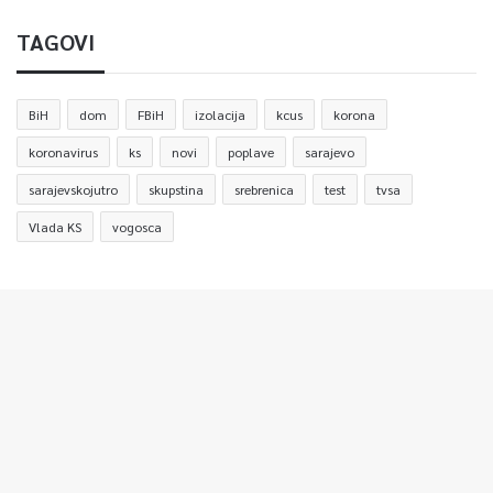
TAGOVI
BiH
dom
FBiH
izolacija
kcus
korona
koronavirus
ks
novi
poplave
sarajevo
sarajevskojutro
skupstina
srebrenica
test
tvsa
Vlada KS
vogosca