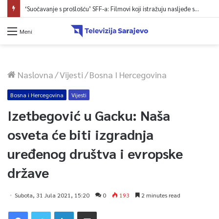
‘Suočavanje s prošlošću’ SFF-a: Filmovi koji istražuju nasljeđe sukoba i mogućnosti otpora
Meni
Naslovna
/
Vijesti
/
Bosna I Hercegovina
Bosna i Hercegovina
Vijesti
Izetbegović u Gacku: Naša
osveta će biti izgradnja
uređenog društva i evropske
države
Subota, 31 Jula 2021, 15:20
0
193
2 minutes read