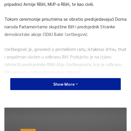
pripadnici Armije RBiH, MUP-a RBiH, te kao civili.
Tokom ceremonije prisutnima se obratio predsjedavajući Doma
naroda Parlamentarne skupštine BiH i predsjednik Stranke
demokratske akcije (SDA) Bakir Izetbegović.
Izetbegović je, govoreći o proteklom ratu, istaknuo žrtvu, trud
i angažman uložen u odbranu BiH. Podsjetio je na izjavu
rahmetli predsjednika RBiH Alije Izetbegovića, koji je odbranu
BiH nazvao „čudom bosanskog otpora“.
Show More
– Bošnjaci, bosanski patrioti su izvranredni ljudi. Nema šta nisu
izdržali. Svugdje su bili dobri, ali nisu sve jedinice bile iste.
„Šargan“ je sasvim sigurno jedna od najboljih jedinica Armije
RBiH – izjavio je Izetbegović.
Podsjetio je na uspjehe SGB „Šargan“ u odbrani, naročito