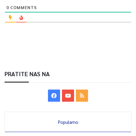
Parlamentarne skupštine BiH Edin Mušić, federalni ministar
0
COMMENTS
raseljenih osoba i izbjeglica Edin Ramić, predsjednik Skupštine
Hercegovačko-neretvanskog kantona Šerif Špago.
Tokom ceremonije su dodijeljene zahvalnice federalnom
ministru raseljenih osoba i izbjeglica Edinu Ramiću,
Kantonalnom odboru SDA HNK, poduzetniku Halidu Čustoviću,
te arhitekticama Belmi Zvizdić i Amni Kovačević.
PRATITE NAS NA
0
Article Rating
Popularno