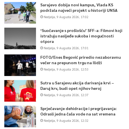
Sarajevo dobija novi kampus, Vlada KS
podržala najveći projekt u historiji UNSA
Nedjelja, 9 Augusta 2026, 17:02
‘Suočavanje s prošlošću’ SFF-a: Filmovi koji
istražuju nasljeđe sukoba i mogućnosti
otpora
Nedjelja, 9 Augusta 2026, 17:01
FOTO/Enes Begović priredio nezaboravnu
večer na prepunom trgu na Ilidži
Nedjelja, 9 Augusta 2026, 12:53
Sutra u Sarajevu akcija darivanja krvi –
Daruj krv, budi opet njihov heroj
Nedjelja, 9 Augusta 2026, 12:37
Sprječavanje dehidracije i pregrijavanja:
Odrasli jedna čaša vode na sat vremena
Nedjelja, 9 Augusta 2026, 12:32