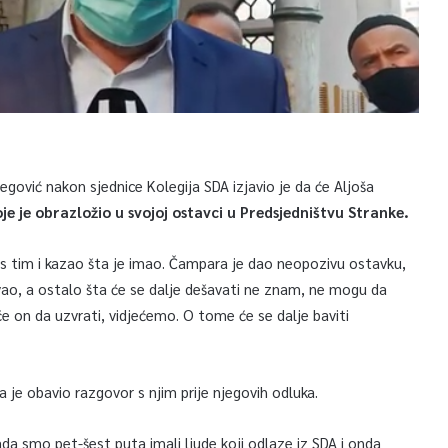
egović nakon sjednice Kolegija SDA izjavio je da će Aljoša
je je obrazložio u svojoj ostavci u Predsjedništvu Stranke.
 s tim i kazao šta je imao. Čampara je dao neopozivu ostavku,
ovao, a ostalo šta će se dalje dešavati ne znam, ne mogu da
 će on da uzvrati, vidjećemo. O tome će se dalje baviti
je obavio razgovor s njim prije njegovih odluka.
ada smo pet-šest puta imali ljude koji odlaze iz SDA i onda