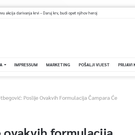
 akcija darivanja krvi – Daruj krv, budi opet njihov heroj
A
IMPRESSUM
MARKETING
POŠALJI VIJEST
PRIJAVI
etbegović: Poslije Ovakvih Formulacija Čampara Će
e ovakvih formulacija