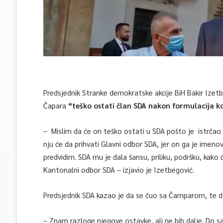
Predsjednik Stranke demokratske akcije BiH Bakir Izetb
Čapara
“teško ostati član SDA nakon formulacija ko
– Mislim da će on teško ostati u SDA pošto je istrčao
nju će da prihvati Glavni odbor SDA, jer on ga je imen
predvidim. SDA mu je dala šansu, priliku, podršku, kako
Kantonalni odbor SDA – izjavio je Izetbegović.
Predsjednik SDA kazao je da se čuo sa Čamparom, te da 
– Znam razloge njegove ostavke, ali ne bih dalje. Do s