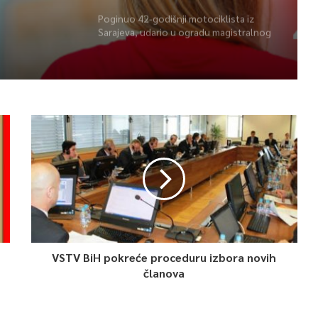
Poginuo 42-godišnji motociklista iz
Sarajeva, udario u ogradu magistralnog
puta
VSTV BiH pokreće proceduru izbora novih
članova