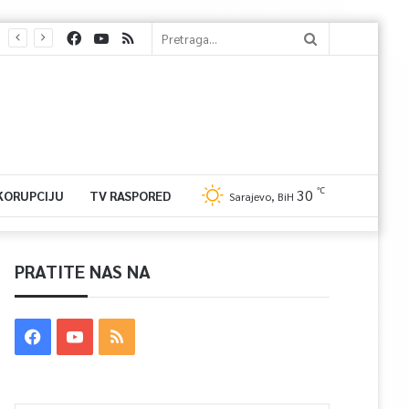
℃
30
 KORUPCIJU
TV RASPORED
Sarajevo, BiH
PRATITE NAS NA