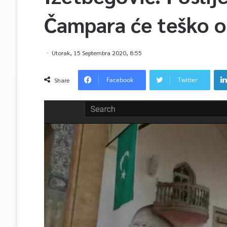
Čampara će teško o
Utorak, 15 Septembra 2020, 8:55
Facebook
Twitter
Share