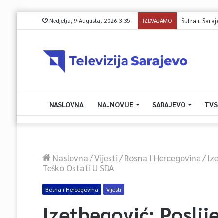
Nedjelja, 9 Augusta, 2026 3:35
IZDVAJAMO
Sutra u Sarajevu
NASLOVNA
NAJNOVIJE
SARAJEVO
TVS
Naslovna
/
Vijesti
/
Bosna I Hercegovina
/
Iz
Teško Ostati U SDA
Bosna i Hercegovina
Vijesti
Izetbegović: Poslij