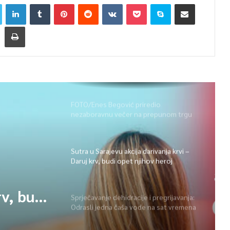
FOTO/Enes Begović priredio
nezaboravnu večer na prepunom trgu
na Ilidži
Sutra u Sarajevu akcija darivanja krvi –
Daruj krv, budi opet njihov heroj
rv, budi
Sprječavanje dehidracije i pregrijavanja:
Odrasli jedna čaša vode na sat vremena