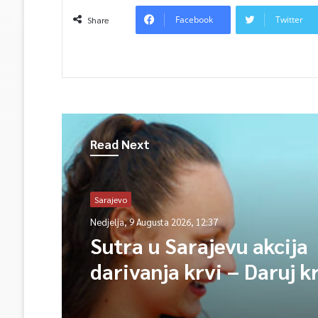
Facebook
Twitter
Share
Read Next
Sarajevo
Nedjelja, 9 Augusta 2026, 12:37
Sutra u Sarajevu akcija
darivanja krvi – Daruj k
opet njihov heroj