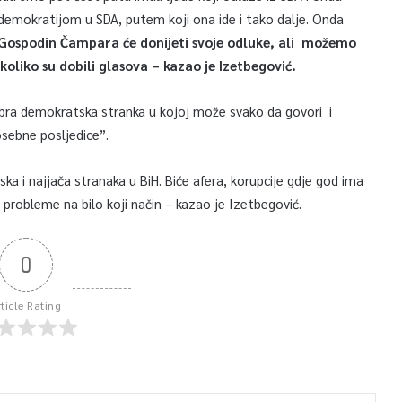
emokratijom u SDA, putem koji ona ide i tako dalje. Onda
Gospodin Čampara će donijeti svoje odluke, ali možemo
 koliko su dobili glasova – kazao je Izetbegović.
dobra demokratska stranka u kojoj može svako da govori i
sebne posljedice”.
a i najjača stranaka u BiH. Biće afera, korupcije gdje god ima
ave probleme na bilo koji način – kazao je Izetbegović.
0
rticle Rating