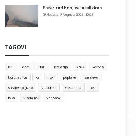
Požar kod Konjica lokaliziran
Nedjelja, 9 Augusta 2026, 10:26
TAGOVI
BiH
dom
FBiH
izolacija
kcus
korona
koronavirus
ks
novi
poplave
sarajevo
sarajevskojutro
skupstina
srebrenica
test
tvsa
Vlada KS
vogosca