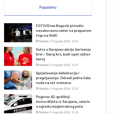
Popularno
FOTO/Enes Begović priredio
nezaboravnu večer na prepunom
trgu na Ilidži
Nedjelja, 9 Augusta 2026, 12:53
Sutra u Sarajevu akcija darivanja
krvi – Daruj krv, budi opet njihov
heroj
Nedjelja, 9 Augusta 2026, 12:37
Sprječavanje dehidracije i
pregrijavanja: Odrasli jedna čaša
vode na sat vremena
Nedjelja, 9 Augusta 2026, 12:32
Poginuo 42-godišnji
motociklista iz Sarajeva, udario
u ogradu magistralnog puta
Nedjelja, 9 Augusta 2026, 12:10