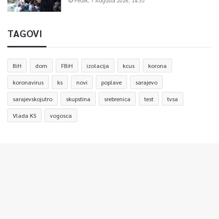
Petak, 7 Augusta 2026, 14:35
TAGOVI
BiH
dom
FBiH
izolacija
kcus
korona
koronavirus
ks
novi
poplave
sarajevo
sarajevskojutro
skupstina
srebrenica
test
tvsa
Vlada KS
vogosca