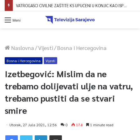
Dova za domovinu i zikir u Ratnoj džamiji: U sklopu manifestacije „Odbrana BiH – Igman 2026“ odana počast herojima
Meni
Naslovna
/
Vijesti
/
Bosna I Hercegovina
Bosna i Hercegovina
Vijesti
Izetbegović: Mislim da ne
trebamo dolijevati ulje na vatru,
trebamo pustiti da se stvari
smire
Utorak, 27 Jula 2021, 12:56
0
174
1 minute read