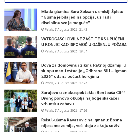
Mlada glumica Sara Seksan u emisiji Špica:
“Gluma je bila jedina opcija, uz rad i
disciplinu sve je moguće”
Petak, 7 Augusta 2026, 21:42
VATROGASCI CIVILNE ZAŠTITE KS UPUĆENI
U KONJIC KAO ISPOMOĆ U GAŠENJU POŽARA
Petak, 7 Augusta 2026, 19:54
Dova za domovinu i zikir u Ratnoj džamiji: U
sklopu manifestacije „Odbrana BiH – Igman
2026“ odana počast herojima
Petak, 7 Augusta 2026, 17:24
Sarajevo u znaku spektakla: Bentbaša Cliff
Diving ponovo okuplja najbolje skakače i
vrhunsku zabavu
Petak, 7 Augusta 2026, 17:16
Reisul-ulema Kavazović na Igmanu: Bosna
nije samo zemlja, već ideja za koju se živi