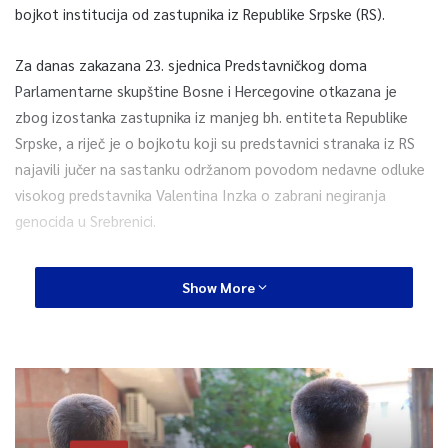
bojkot institucija od zastupnika iz Republike Srpske (RS).
Za danas zakazana 23. sjednica Predstavničkog doma
Parlamentarne skupštine Bosne i Hercegovine otkazana je
zbog izostanka zastupnika iz manjeg bh. entiteta Republike
Srpske, a riječ je o bojkotu koji su predstavnici stranaka iz RS
najavili jučer na sastanku održanom povodom nedavne odluke
visokog predstavnika Valentina Inzka o zabrani negiranja
genocida u Srebrenici.
Izetbegović je kazao novinarima kako će vjerovatno iz istih
Show More
razloga biti otkazana i 20. sjednica Doma naroda
Parlamentarne skupštine Bosne i Hercegovine, koja je zakazana
za 29. juli.
“Moramo s vremena na vrijeme imati krize. Ove vrlo važne, po
meni vrlo pozitivne odluke su morale izazvati neke reakcije.