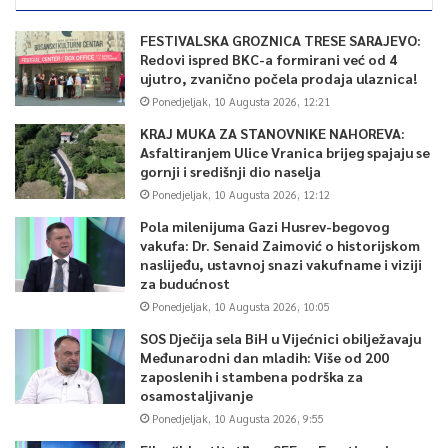
FESTIVALSKA GROZNICA TRESE SARAJEVO:
Redovi ispred BKC-a formirani već od 4
ujutro, zvanično počela prodaja ulaznica!
Ponedjeljak, 10 Augusta 2026, 12:21
KRAJ MUKA ZA STANOVNIKE NAHOREVA:
Asfaltiranjem Ulice Vranica brijeg spajaju se
gornji i središnji dio naselja
Ponedjeljak, 10 Augusta 2026, 12:12
Pola milenijuma Gazi Husrev-begovog
vakufa: Dr. Senaid Zaimović o historijskom
naslijeđu, ustavnoj snazi vakufname i viziji
za budućnost
Ponedjeljak, 10 Augusta 2026, 10:05
SOS Dječija sela BiH u Vijećnici obilježavaju
Međunarodni dan mladih: Više od 200
zaposlenih i stambena podrška za
osamostaljivanje
Ponedjeljak, 10 Augusta 2026, 9:55