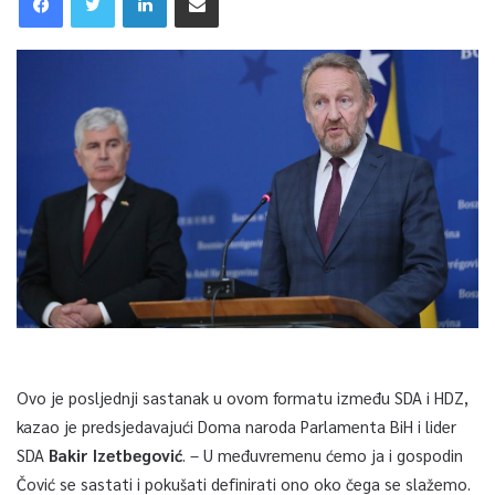
Ovo je posljednji sastanak u ovom formatu između SDA i HDZ,
kazao je predsjedavajući Doma naroda Parlamenta BiH i lider
SDA
Bakir Izetbegović
. – U međuvremenu ćemo ja i gospodin
Čović se sastati i pokušati definirati ono oko čega se slažemo.