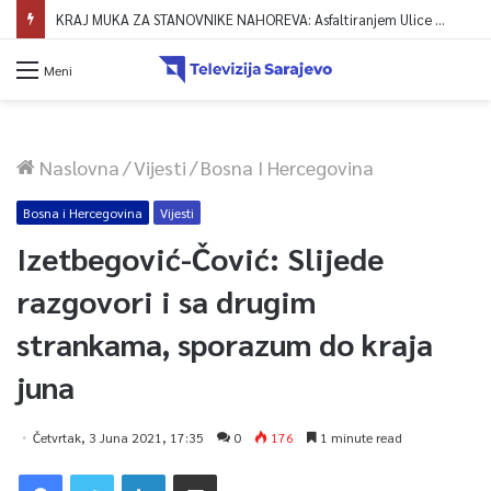
KRAJ MUKA ZA STANOVNIKE NAHOREVA: Asfaltiranjem Ulice Vranica brijeg spajaju se gornji i središnji dio naselja
Meni
Naslovna
/
Vijesti
/
Bosna I Hercegovina
Bosna i Hercegovina
Vijesti
Izetbegović-Čović: Slijede
razgovori i sa drugim
strankama, sporazum do kraja
juna
Četvrtak, 3 Juna 2021, 17:35
0
176
1 minute read