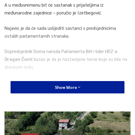
A u međuvremenu bit će sastanak s prijateljima iz
međunarodne zajednice – poručio je Izetbegović.
Najavio je da će sada uslijediti sastanci s predsjednicima
ostalih parlamentarnih stranaka.
Dopredsjednik Doma naroda Parlamenta BiH i lider HDZ-a
Dragan Čović
kazao je da je nastavljene teme koje su bile na
dnevnom redu.
To se odnosi na
implementaciju odluka Evropskog suda za
Show More
ljudska prava i odluka Ustavnog suda BiH,
a iako još uvijek
ne postoji zajednički stav o tome između SDA i HDZ-a oni su
približeni te postoji platforma na osnovu koje bi se moglo dalje
razgovarati.
Najavio je da bi u narednih sedam do 10 dana trebali biti