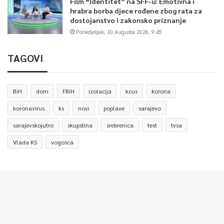
Film “Identitet” na SFF-u: Emotivna i
hrabra borba djece rođene zbog rata za
dostojanstvo i zakonsko priznanje
Ponedjeljak, 10 Augusta 2026, 9:45
TAGOVI
BiH
dom
FBiH
izolacija
kcus
korona
koronavirus
ks
novi
poplave
sarajevo
sarajevskojutro
skupstina
srebrenica
test
tvsa
Vlada KS
vogosca