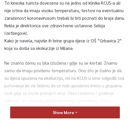
Tri kineska turista dovezena su na jednu od klinika KCUS-a ali
nije istina da imaju visoku temperaturu, testovi na eventualnu
zaraženost koronavirusom trebali bi biti poznati do kraja dana.
Rekla je direktorica ove zdravstvene ustanove Sebija
Izetbegović.
Kako je navela, najviše ih brine grupa djece iz OŠ “Grbavica 2”
koja su došla sa ekskurzije iz Milana.
Ne znamo čemu su bila izložena i gdje su se kretali. Znamo
samo da imaju povišenu temperaturu. Ono što je čudno je da
su djeca upućena na ekskurziju, mi na KCUS-u smo odgodili sva
putovanja jer ne želimo da se naši uposlenici kreću u grupama
ljudi gdje se može prenijeti virus. Obustavljamo i godišnje
odmore, jer situacija dobija dimenzije vanrednog stanja,
naglasila je direktorica KCUS-a.
Show More
Ministrica zdravstva Kantona Sarajevo Amela Sofić Izjavila je