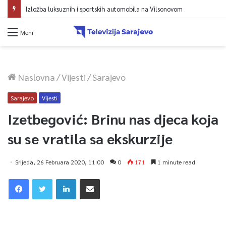
Izložba luksuznih i sportskih automobila na Vilsonovom
Meni
Naslovna
/
Vijesti
/
Sarajevo
Sarajevo
Vijesti
Izetbegović: Brinu nas djeca koja
su se vratila sa ekskurzije
Srijeda, 26 Februara 2020, 11:00
0
171
1 minute read