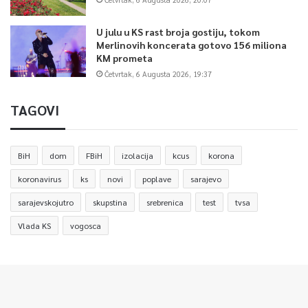
U julu u KS rast broja gostiju, tokom
Merlinovih koncerata gotovo 156 miliona
KM prometa
Četvrtak, 6 Augusta 2026, 19:37
TAGOVI
BiH
dom
FBiH
izolacija
kcus
korona
koronavirus
ks
novi
poplave
sarajevo
sarajevskojutro
skupstina
srebrenica
test
tvsa
Vlada KS
vogosca