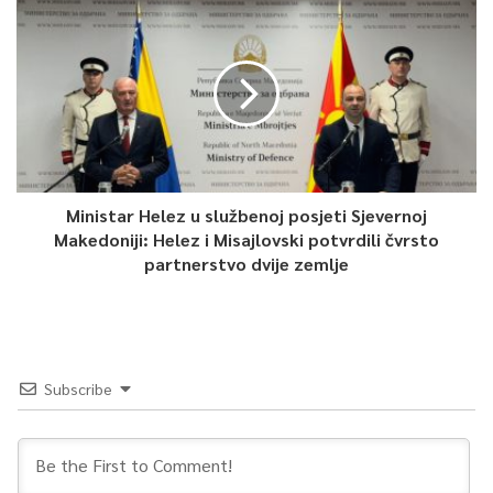
Dnevnik TVSA u 18:30
0
Article Rating
Ministar Helez u službenoj posjeti Sjevernoj
Makedoniji: Helez i Misajlovski potvrdili čvrsto
partnerstvo dvije zemlje
Subscribe