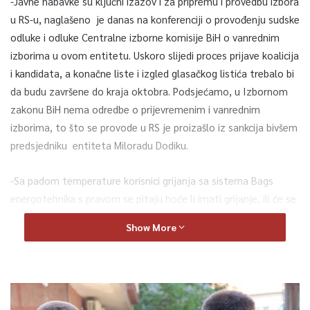
-Javne nabavke su ključni izazov i za pripremu i provedbu izbora
u RS-u, naglašeno je danas na konferenciji o provođenju sudske
odluke i odluke Centralne izborne komisije BiH o vanrednim
izborima u ovom entitetu. Uskoro slijedi proces prijave koalicija
i kandidata, a konačne liste i izgled glasačkog listića trebalo bi
da budu završene do kraja oktobra.
Podsjećamo, u Izbornom
zakonu BiH nema odredbe o prijevremenim i vanrednim
izborima, to što se provode u RS je proizašlo iz sankcija bivšem
predsjedniku entiteta Miloradu Dodiku.
-Sa padom temperature korisnici grijanja sa sistema Bags
energotehnika s pravom se pitaju hoće li imati grijanje, ili će se
ponoviti predhodna sezona. Posebno su zabrinuti nakon
Show More
posljednje sjednice Općinskog vijeća Vogošća gdje je
zaključenjeo da neće biti grijanja jer nedostaje novac za
nabavku mazuza. Iz resornog kantonalnog ministrastva istiću
da su sredstva pronađena.