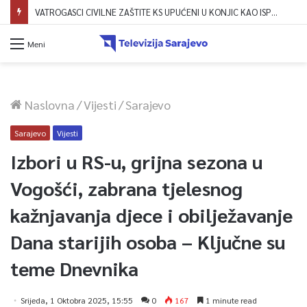
VATROGASCI CIVILNE ZAŠTITE KS UPUĆENI U KONJIC KAO ISPOMOĆ U GAŠENJU POŽARA
Meni
Naslovna
/
Vijesti
/
Sarajevo
Sarajevo
Vijesti
Izbori u RS-u, grijna sezona u
Vogošći, zabrana tjelesnog
kažnjavanja djece i obilježavanje
Dana starijih osoba – Ključne su
teme Dnevnika
Srijeda, 1 Oktobra 2025, 15:55
0
167
1 minute read