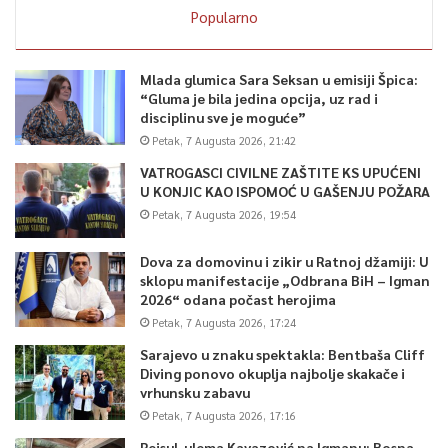
Popularno
Mlada glumica Sara Seksan u emisiji Špica:
“Gluma je bila jedina opcija, uz rad i
disciplinu sve je moguće”
Petak, 7 Augusta 2026, 21:42
VATROGASCI CIVILNE ZAŠTITE KS UPUĆENI
U KONJIC KAO ISPOMOĆ U GAŠENJU POŽARA
Petak, 7 Augusta 2026, 19:54
Dova za domovinu i zikir u Ratnoj džamiji: U
sklopu manifestacije „Odbrana BiH – Igman
2026“ odana počast herojima
Petak, 7 Augusta 2026, 17:24
Sarajevo u znaku spektakla: Bentbaša Cliff
Diving ponovo okuplja najbolje skakače i
vrhunsku zabavu
Petak, 7 Augusta 2026, 17:16
Reisul-ulema Kavazović na Igmanu: Bosna