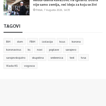
nije samo zemlja, već ideja za koju se živi
Petak, 7 Augusta 2026, 14:35
TAGOVI
BiH
dom
FBiH
izolacija
kcus
korona
koronavirus
ks
novi
poplave
sarajevo
sarajevskojutro
skupstina
srebrenica
test
tvsa
Vlada KS
vogosca