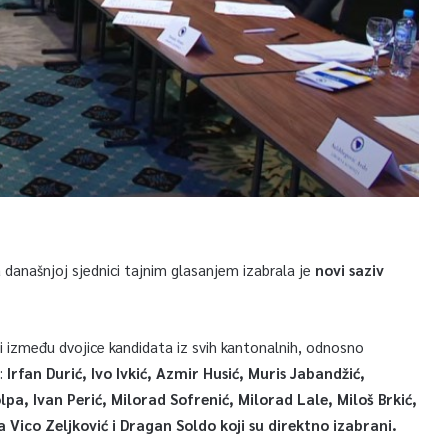
anašnjoj sjednici tajnim glasanjem izabrala je
novi saziv
ali između dvojice kandidata iz svih kantonalnih, odnosno
u:
Irfan Durić, Ivo Ivkić, Azmir Husić, Muris Jabandžić,
lpa, Ivan Perić, Milorad Sofrenić, Milorad Lale, Miloš Brkić,
 Vico Zeljković i Dragan Soldo koji su direktno izabrani.