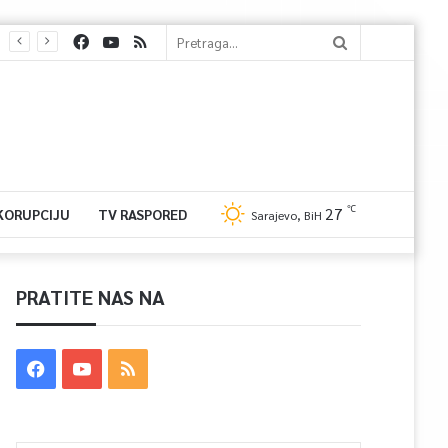
℃
27
 KORUPCIJU
TV RASPORED
Sarajevo, BiH
PRATITE NAS NA