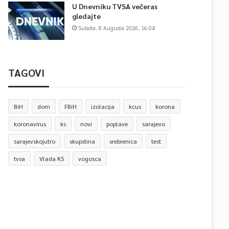
U Dnevniku TVSA večeras
gledajte
Subota, 8 Augusta 2026, 16:04
TAGOVI
BiH
dom
FBiH
izolacija
kcus
korona
koronavirus
ks
novi
poplave
sarajevo
sarajevskojutro
skupstina
srebrenica
test
tvsa
Vlada KS
vogosca