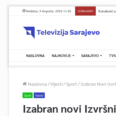
Nedjelja, 9 Augusta, 2026 11:42
IZDVAJAMO
Konaković u pis
NASLOVNA
NAJNOVIJE
SARAJEVO
TVS
Naslovna
/
Vijesti
/
Sport
/
Izabran Novi Izv
Sport
Vijesti
Izabran novi Izvrš