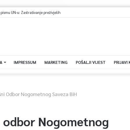
mu UN-u: Zastrašivanje preživjelih
A
IMPRESSUM
MARKETING
POŠALJI VIJEST
PRIJAVI
ršni Odbor Nogometnog Saveza BiH
ni odbor Nogometnog