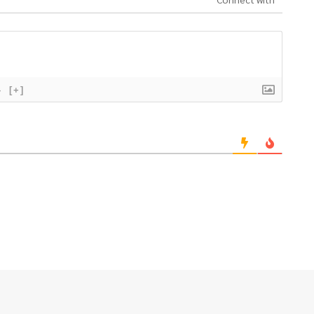
}
[+]