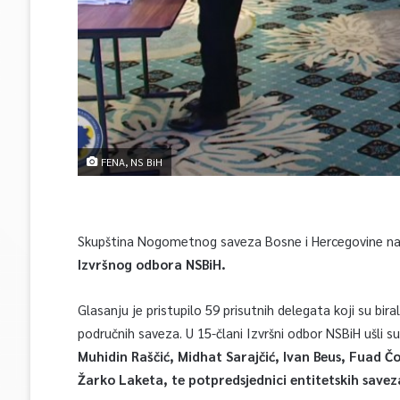
FENA, NS BiH
Skupština Nogometnog saveza Bosne i Hercegovine na d
Izvršnog odbora NSBiH.
Glasanju je pristupilo 59 prisutnih delegata koji su bir
područnih saveza. U 15-člani Izvršni odbor NSBiH ušli s
Muhidin Raščić, Midhat Sarajčić, Ivan Beus, Fuad Čo
Žarko Laketa, te potpredsjednici entitetskih saveza