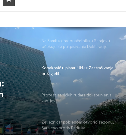
Na Samitu gradonačelnika u Sarajevu
očekuje se potpisivanje Deklaracije
Konaković u pismu UN-u: Zastrašivanje
preživjelih
:
h
Protest zeničkih rudara do ispunjenja
zahtjeva
Željezničar pobjedom otvorio sezonu,
Sarajevo protiv Radnika