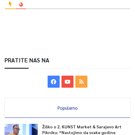
PRATITE NAS NA
Popularno
Žiško o 2. KUNST Market & Sarajevo Art
Pikniku: “Nastojimo da svake godine