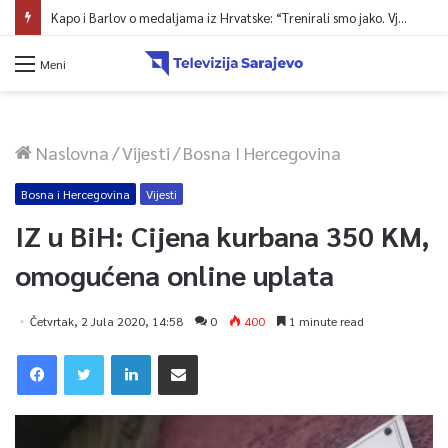
Kapo i Barlov o medaljama iz Hrvatske: “Trenirali smo jako. Vjerovali smo”
Meni
Naslovna
/
Vijesti
/
Bosna I Hercegovina
Bosna i Hercegovina
Vijesti
IZ u BiH: Cijena kurbana 350 KM,
omogućena online uplata
Četvrtak, 2 Jula 2020, 14:58
0
400
1 minute read