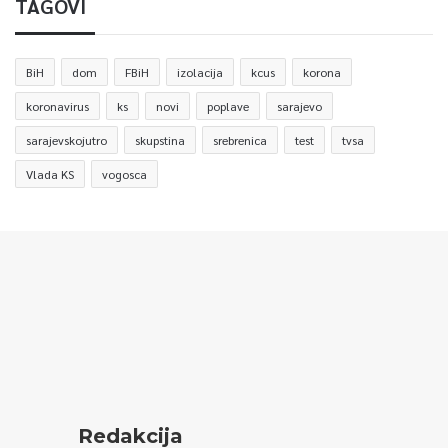
TAGOVI
BiH
dom
FBiH
izolacija
kcus
korona
koronavirus
ks
novi
poplave
sarajevo
sarajevskojutro
skupstina
srebrenica
test
tvsa
Vlada KS
vogosca
Redakcija