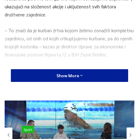
ukazujući na složenost akcije i uključenost svih faktora
društvene zajednice.
– To znači da je kurban žrtva kojom želimo osnažiti kompletnu
zajednicu, od onih od kojih otkupljujemo kurbane, pa do njenih
krajnjih korisnika – kazao je direktor Uprave za ekonomske i
finansijske poslove Rijaseta IZ u BIH Zejnil Rehibić.
Pojasnio je kako je riječ o lancu svih uključenih u ovu akciju:
Show More
povratnika od kojih se otkupljuju kurbani, onih koji imaju
kapacitete za klanje i preradu kurbanskog mesa, privredne
zajednice koja učestvuje u realizaciji projekta, zatim direktnih
korisnika kao što su đaci, studenti, osobe u trećoj životnoj dobi
i osobe u stanju socijalne potrebe.
– Islamska zajednica je dokazala sposobnost da realizira akciju
Sport
kurbana poštujući šerijatske norme, kao i zahtjeve vremena.