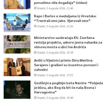
ponudimo više događaja” (video)
Srijeda, 5 Augusta 2026, 21:46
Kapo i Barlov o medaljama iz Hrvatske:
“Trenirali smo jako. Vjerovali smo”
Srijeda, 5 Augusta 2026, 21:06
Ministarstvo saobraćaja KS: Završena
revizija projekta, uskoro javna nabavka za
obnovu mosta u ulici Ive Andrića
Srijeda, 5 Augusta 2026, 19:18
Avdić u Vijećnici primio Dinu Merlina:
Sarajevo i građani su izuzetno ponosni i
zahvalni
Srijeda, 5 Augusta 2026, 17:51
Godišnjica pogibije Izeta Nanića: “Pobjeda
je blizu, ako Bog da bit će naša Bosna i
Hercegovina”
Srijeda, 5 Augusta 2026, 15:49