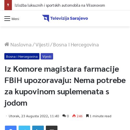
Izložba luksuznih i sportskih automobila na Vilsonovom
Meni
Naslovna
/
Vijesti
/
Bosna I Hercegovina
Bosna i Hercegovina
Vijesti
Iz Komore magistara farmacije
FBiH upozoravaju: Nema potrebe
za kupovinom suplemenata s
jodom
Utorak, 23 Augusta 2022, 11:40
0
246
1 minute read