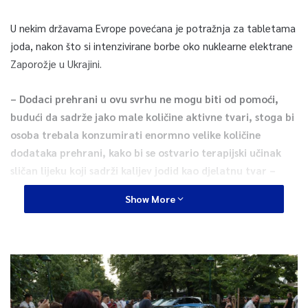
U nekim državama Evrope povećana je potražnja za tabletama
joda, nakon što si intenzivirane borbe oko nuklearne elektrane
Zaporožje u Ukrajini.
– Dodaci prehrani u ovu svrhu ne mogu biti od pomoći,
budući da sadrže jako male količine aktivne tvari, stoga bi
osoba trebala konzumirati enormno velike količine
dodataka prehrani, kako bi se ostvario terapijski učinak
sličan lijeku koji sadrži kalijev jodid kao djelatnu tvar –
kazali su Feni iz Komore magistara farmacije Federacije
Show More
BiH.
Ističu da je kalijev jodid lijek koji se koristi za prevenciju unosa
radioaktivnog joda u štitnjaču kod novorođenčadi, djece,
adolescenata i odraslih starosti do 40 godina, nakon nuklearnih
nesreća u kojima se otpuštaju radioaktivni izotopi joda.