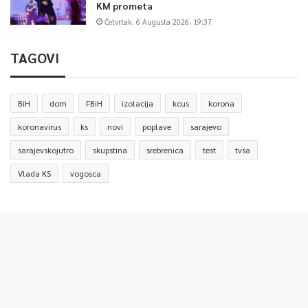
KM prometa
Četvrtak, 6 Augusta 2026, 19:37
TAGOVI
BiH
dom
FBiH
izolacija
kcus
korona
koronavirus
ks
novi
poplave
sarajevo
sarajevskojutro
skupstina
srebrenica
test
tvsa
Vlada KS
vogosca