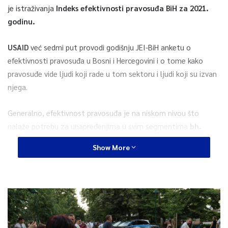
je istraživanja
Indeks efektivnosti pravosuđa BiH za 2021.
godinu.
USAID
već sedmi put provodi godišnju JEI-BiH anketu o
efektivnosti pravosuđa u Bosni i Hercegovini i o tome kako
pravosuđe vide ljudi koji rade u tom sektoru i ljudi koji su izvan
njega.
Generalno, efektivnost pravosuđa je na niskom nivou što
nalaže potrebu za unapređenjima u svim segmentima
bh.
pravosudnog sistema, pri čemu borba protiv korupcije
Show More
mora biti prioritet pravosuđa.
Iako su prepoznati određeni pomaci u efikasnosti procesuiranja
predmeta i smanjenju broja neriješenih predmeta, viđenje
javnosti o efektivnosti pravosuđa u BiH je negativnije nego
ikada, posebno kad je riječ o borbi protiv korupcije.
Prema