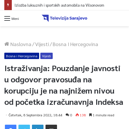
Izložba luksuznih i sportskih automobila na Vilsonovom
Meni
Naslovna
/
Vijesti
/
Bosna I Hercegovina
Bosna i Hercegovina
Vijesti
Istraživanja: Pouzdanje javnosti
u odgovor pravosuđa na
korupciju je na najnižem nivou
od početka izračunavnja Indeksa
Četvrtak, 8 Septembra 2022, 18:44
0
138
1 minute read