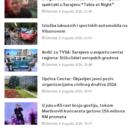
spektakl u Sarajevu “Tabia at Night”
Četvrtak, 6 Augusta 2026, 21:49
Izložba luksuznih i sportskih automobila na
Vilsonovom
Četvrtak, 6 Augusta 2026, 21:03
Avdić za TVSA: Sarajevo u avgustu centar
regiona: Stižu lideri evropskih gradova
Četvrtak, 6 Augusta 2026, 20:48
Općina Centar: Objavljen javni poziv
organizacijama civilnog društva 2026
Četvrtak, 6 Augusta 2026, 20:07
U julu u KS rast broja gostiju, tokom
Merlinovih koncerata gotovo 156 miliona
KM prometa
Četvrtak, 6 Augusta 2026, 19:37