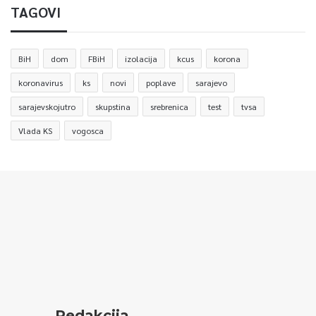
TAGOVI
BiH
dom
FBiH
izolacija
kcus
korona
koronavirus
ks
novi
poplave
sarajevo
sarajevskojutro
skupstina
srebrenica
test
tvsa
Vlada KS
vogosca
Redakcija