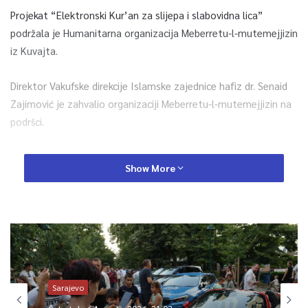
Projekat “Elektronski Kur’an za slijepa i slabovidna lica”
podržala je Humanitarna organizacija Meberretu-l-mutemejjizin
iz Kuvajta.
Direktor Vakufske direkcije Islamske zajednice hafiz dr. Senaid
Zajimović je zahvalio organizaciji Meberretu-l-mutemejjizin na
podršci.
“Islamska zajednica je tu da bude na usluzi i to pokazuje na
Show More
različite načine. U svojim nastojanjima Islamska zajednica ima
svoje prijatelje širom svijeta, tako i u Kuvajtu. Nadamo se da je
ovo početak aktivnosti koja bi, na kraju, trebala da okupi što
veći broj onih kojima je Kur’an na prvom mjestu“, istaknuo je
Zajimović.
Sarajevo
0