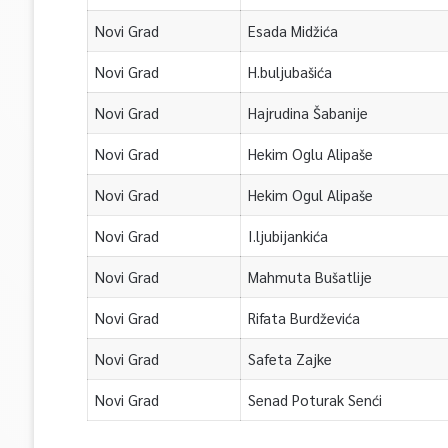
Novi Grad
Esada Midžića
Novi Grad
H.buljubašića
Novi Grad
Hajrudina Šabanije
Novi Grad
Hekim Oglu Alipaše
Novi Grad
Hekim Ogul Alipaše
Novi Grad
I.ljubijankića
Novi Grad
Mahmuta Bušatlije
Novi Grad
Rifata Burdževića
Novi Grad
Safeta Zajke
Novi Grad
Senad Poturak Senći