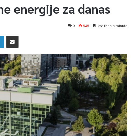
čne energije za danas
0
545
Less than a minute