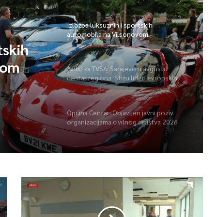
Izložba luksuznih i sportskih
automobila na Vilsonovom
tskih
vom
Avdić za TVSA: Sarajevo u avgustu
centar regiona: Stižu lideri evropskih
gradova
Općina Centar: Objavljen javni poziv
organizacijama civilnog društva 2026