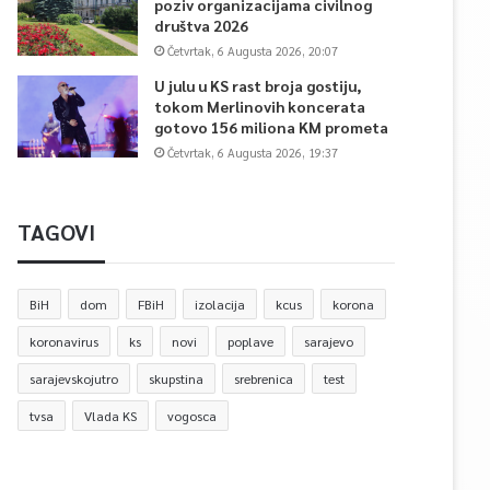
poziv organizacijama civilnog
društva 2026
Četvrtak, 6 Augusta 2026, 20:07
U julu u KS rast broja gostiju,
tokom Merlinovih koncerata
gotovo 156 miliona KM prometa
Četvrtak, 6 Augusta 2026, 19:37
TAGOVI
BiH
dom
FBiH
izolacija
kcus
korona
koronavirus
ks
novi
poplave
sarajevo
sarajevskojutro
skupstina
srebrenica
test
tvsa
Vlada KS
vogosca