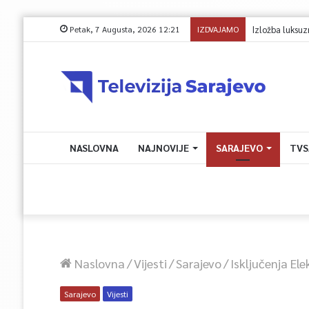
Petak, 7 Augusta, 2026 12:21
IZDVAJAMO
NASLOVNA
NAJNOVIJE
SARAJEVO
TVS
Naslovna
/
Vijesti
/
Sarajevo
/
Isključenja El
Sarajevo
Vijesti