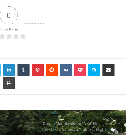
0
rticle Rating
Dragan Marinković za TVSA: Novi ljetni
spektakl u Sarajevu “Tabia at Night”