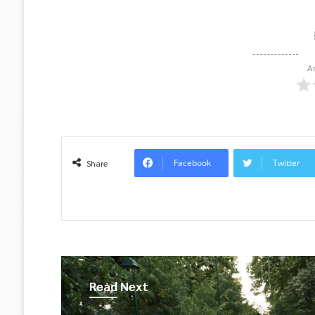
A
Facebook
Twitter
Share
Read Next