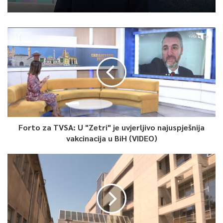
menadžment na čelu s gospodinom Asimom Kraljićem koji je
do jutarnjih sati uspio uz pomoć svih nadležnih organa da stavi
pogon u funkciju i jutrošnje isporuke hljeba su krenule s
minimalnim zakašnjenjem.
Ovim putem se izvinjavamo svim našim kupcima i partnerima
koji su imali kašnjenja jutros ili umanjene narudžbe. U prioritet
smo stavili isporuke bolnicama, kasarnama, migrantskim
centrima jer ti ljudi zaista ovise o našoj isporuci.
Forto za TVSA: U "Zetri" je uvjerljivo najuspješnija
vakcinacija u BiH (VIDEO)
Što se tiče nastale štete, o tome je još uvijek rano da
govorimo. Nadležni organi sačinjavaju zapisnike i rade na
procjeni štete. Šteta postoji, naše je da je zajedno uz pomoć
naših vjernih kupaca saniramo I nastavimo još jače tamo gdje
smo stali”. – Izjavio je Nedžad Biberović marketing manager
MBA Centra (Slatko i Slano).