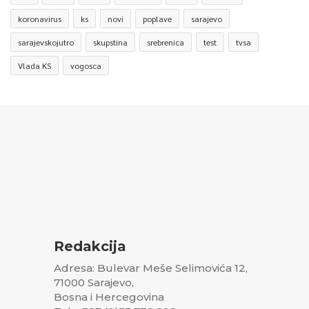
koronavirus
ks
novi
poplave
sarajevo
sarajevskojutro
skupstina
srebrenica
test
tvsa
Vlada KS
vogosca
Redakcija
Adresa: Bulevar Meše Selimovića 12,
71000 Sarajevo,
Bosna i Hercegovina