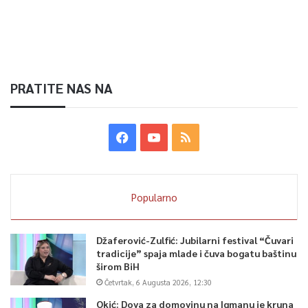
PRATITE NAS NA
Popularno
Džaferović-Zulfić: Jubilarni festival “Čuvari
tradicije” spaja mlade i čuva bogatu baštinu
širom BiH
Četvrtak, 6 Augusta 2026, 12:30
Okić: Dova za domovinu na Igmanu je kruna