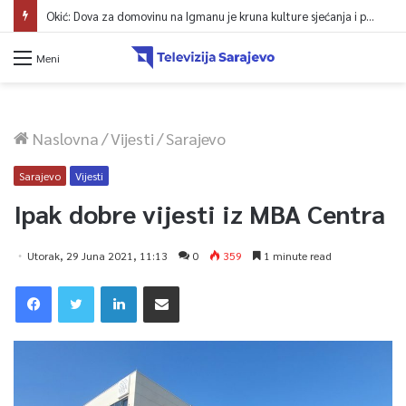
Okić: Dova za domovinu na Igmanu je kruna kulture sjećanja i poruka jedinstva
Meni
Naslovna
/
Vijesti
/
Sarajevo
Sarajevo
Vijesti
Ipak dobre vijesti iz MBA Centra
Utorak, 29 Juna 2021, 11:13
0
359
1 minute read