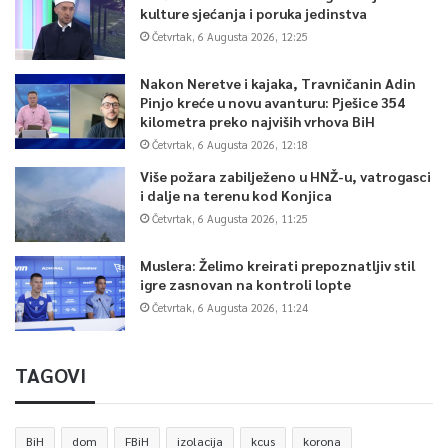
kulture sjećanja i poruka jedinstva
Četvrtak, 6 Augusta 2026, 12:25
Nakon Neretve i kajaka, Travničanin Adin
Pinjo kreće u novu avanturu: Pješice 354
kilometra preko najviših vrhova BiH
Četvrtak, 6 Augusta 2026, 12:18
Više požara zabilježeno u HNŽ-u, vatrogasci
i dalje na terenu kod Konjica
Četvrtak, 6 Augusta 2026, 11:25
Muslera: Želimo kreirati prepoznatljiv stil
igre zasnovan na kontroli lopte
Četvrtak, 6 Augusta 2026, 11:24
TAGOVI
BiH
dom
FBiH
izolacija
kcus
korona