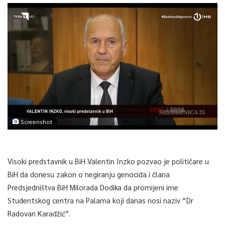
Screenshot
Visoki predstavnik u BiH Valentin Inzko pozvao je političare u
BiH da donesu zakon o negiranju genocida i člana
Predsjedništva BiH Milorada Dodika da promijeni ime
Studentskog centra na Palama koji danas nosi naziv “Dr
Radovan Karadžić”.