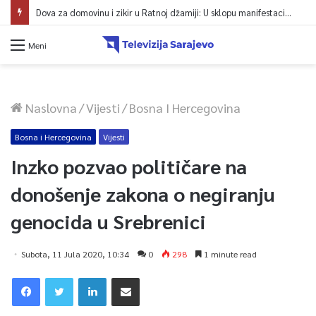
Dova za domovinu i zikir u Ratnoj džamiji: U sklopu manifestacije „Odbrana BiH – Igman 2026“ odana počast herojima
Meni
Naslovna
/
Vijesti
/
Bosna I Hercegovina
Bosna i Hercegovina
Vijesti
Inzko pozvao političare na
donošenje zakona o negiranju
genocida u Srebrenici
Subota, 11 Jula 2020, 10:34
0
298
1 minute read