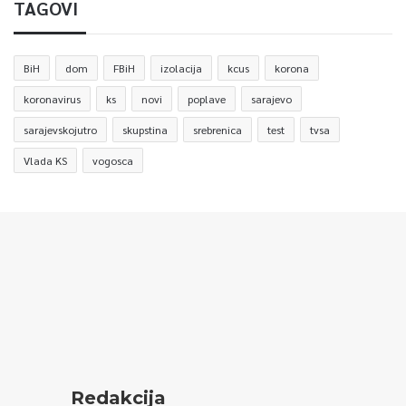
TAGOVI
BiH
dom
FBiH
izolacija
kcus
korona
koronavirus
ks
novi
poplave
sarajevo
sarajevskojutro
skupstina
srebrenica
test
tvsa
Vlada KS
vogosca
Redakcija