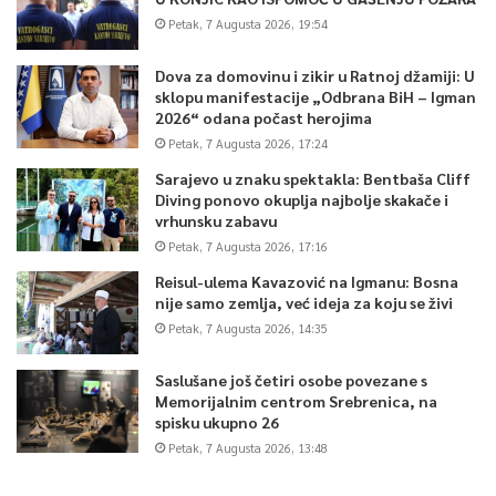
Petak, 7 Augusta 2026, 19:54
Dova za domovinu i zikir u Ratnoj džamiji: U
sklopu manifestacije „Odbrana BiH – Igman
2026“ odana počast herojima
Petak, 7 Augusta 2026, 17:24
Sarajevo u znaku spektakla: Bentbaša Cliff
Diving ponovo okuplja najbolje skakače i
vrhunsku zabavu
Petak, 7 Augusta 2026, 17:16
Reisul-ulema Kavazović na Igmanu: Bosna
nije samo zemlja, već ideja za koju se živi
Petak, 7 Augusta 2026, 14:35
Saslušane još četiri osobe povezane s
Memorijalnim centrom Srebrenica, na
spisku ukupno 26
Petak, 7 Augusta 2026, 13:48