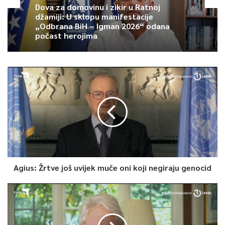
Dova za domovinu i zikir u Ratnoj
džamiji: U sklopu manifestacije
„Odbrana BiH – Igman 2026“ odana
0
počast herojima
Article Rating
Agius: Žrtve još uvijek muče oni koji negiraju genocid