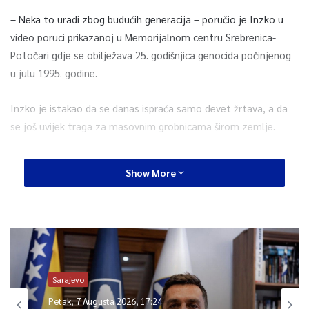
– Neka to uradi zbog budućih generacija – poručio je Inzko u
video poruci prikazanoj u Memorijalnom centru Srebrenica-
Potočari gdje se obilježava 25. godišnjica genocida počinjenog
u julu 1995. godine.
Inzko je istakao da se danas ispraća samo devet žrtava, a da
se još uvijek traga za masovnim grobnicama širom zemlje.
– Stoga molim sve ljude koji imaju informacije o tome da ih
Show More
daju nadležnim institucijama. Svaka žrtva ima pravo na
dostojanstven pokop, to je jedan od najstarijih ljudskih prava –
rekao je Inzko.
S obzirom da se suočavamo s prikrivanjem i relativiziranjem
zločina, zaključio je da je neophodno doniijeti zakon o
Sarajevo
negiranju genocida. U tom pravcu političari, po njegovim
Petak, 7 Augusta 2026, 17:24
riječima, trebaju raditi u narednom periodu.