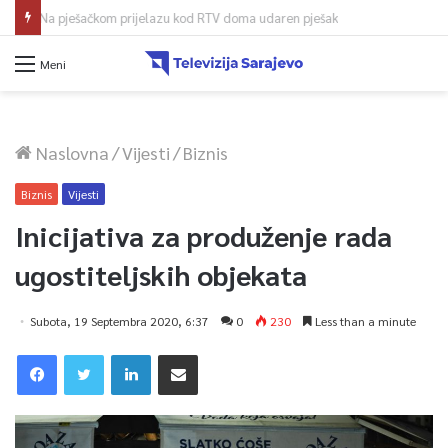
Više od 90 mladih tenisera iz 25 zemalja stiže u glavni grad BiH
Meni
Naslovna
/
Vijesti
/
Biznis
Biznis
Vijesti
Inicijativa za produženje rada
ugostiteljskih objekata
Subota, 19 Septembra 2020, 6:37
0
230
Less than a minute