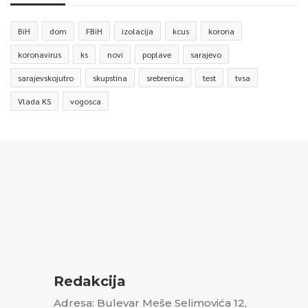
BiH
dom
FBiH
izolacija
kcus
korona
koronavirus
ks
novi
poplave
sarajevo
sarajevskojutro
skupstina
srebrenica
test
tvsa
Vlada KS
vogosca
Redakcija
Adresa: Bulevar Meše Selimovića 12,