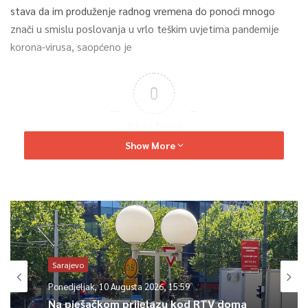
stava da im produženje radnog vremena do ponoći mnogo
znači u smislu poslovanja u vrlo teškim uvjetima pandemije
korona-virusa, saopćeno je
0
Article Rating
Show More
Sarajevo
Ponedjeljak, 10 Augusta 2026, 15:59
Na pješačkom prijelazu kod RTV doma