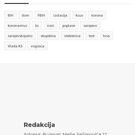
BiH
dom
FBiH
izolacija
kcus
korona
koronavirus
ks
novi
poplave
sarajevo
sarajevskojutro
skupstina
srebrenica
test
tvsa
Vlada KS
vogosca
Redakcija
Adresa: Bulevar Meše Selimovića 12,