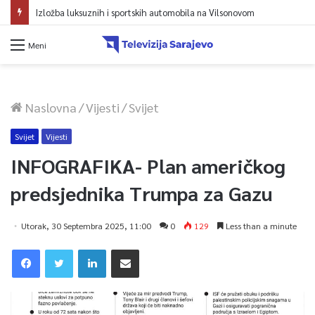
Izložba luksuznih i sportskih automobila na Vilsonovom
Meni
Naslovna
/
Vijesti
/
Svijet
Svijet
Vijesti
INFOGRAFIKA- Plan američkog
predsjednika Trumpa za Gazu
Utorak, 30 Septembra 2025, 11:00
0
129
Less than a minute