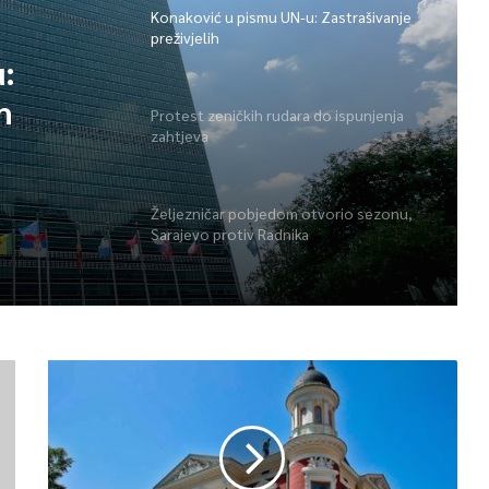
Konaković u pismu UN-u: Zastrašivanje
preživjelih
:
h
Protest zeničkih rudara do ispunjenja
zahtjeva
Željezničar pobjedom otvorio sezonu,
Sarajevo protiv Radnika