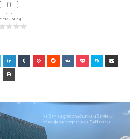
0
rticle Rating
Na Samitu gradonačelnika u Sarajevu
očekuje se potpisivanje Deklaracije