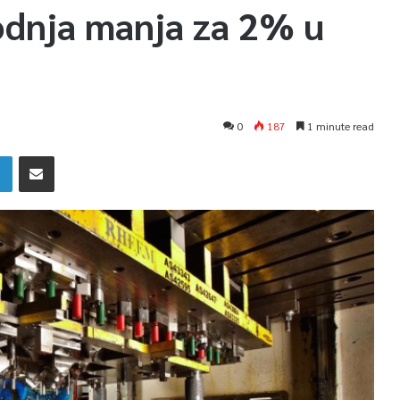
vodnja manja za 2% u
0
187
1 minute read