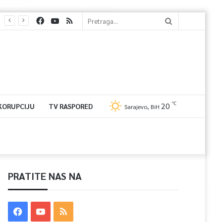
℃
20
 KORUPCIJU
TV RASPORED
Sarajevo, BiH
PRATITE NAS NA