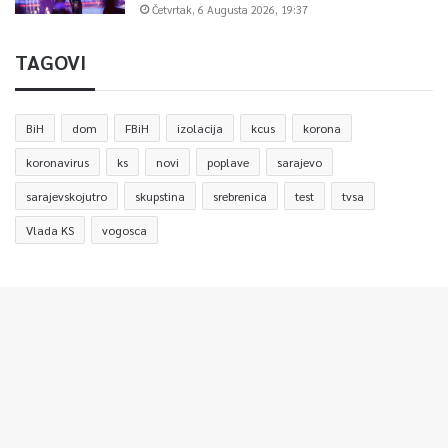
Četvrtak, 6 Augusta 2026, 19:37
TAGOVI
BiH
dom
FBiH
izolacija
kcus
korona
koronavirus
ks
novi
poplave
sarajevo
sarajevskojutro
skupstina
srebrenica
test
tvsa
Vlada KS
vogosca