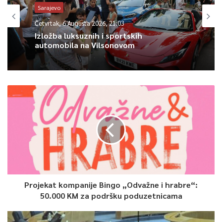
ucjena, pritisaka, prijetnji. Sve je to sadržano u međunarodnom
Sarajevo
i pravu BiH. Da sam advokat, ne bih nikome preporučivao da vrši
Četvrtak, 6 Augusta 2026, 21:03
pritisak na sudsku vlast“, poručio je Imamović.
Izložba luksuznih i sportskih
automobila na Vilsonovom
Projekat kompanije Bingo „Odvažne i hrabre“:
0
50.000 KM za podršku poduzetnicama
Article Rating