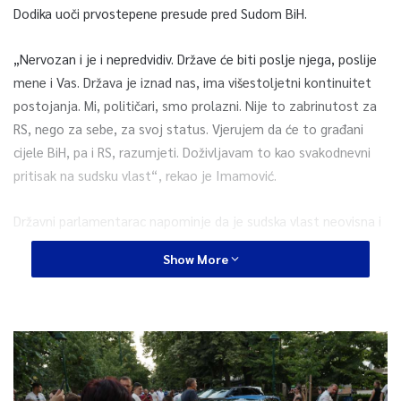
Dodika uoči prvostepene presude pred Sudom BiH.
„Nervozan i je i nepredvidiv. Države će biti poslje njega, poslije
mene i Vas. Država je iznad nas, ima višestoljetni kontinuitet
postojanja. Mi, političari, smo prolazni. Nije to zabrinutost za
RS, nego za sebe, za svoj status. Vjerujem da će to građani
cijele BiH, pa i RS, razumjeti. Doživljavam to kao svakodnevni
pritisak na sudsku vlast“, rekao je Imamović.
Državni parlamentarac napominje da je sudska vlast neovisna i
nepristrasna.
Show More
„Ako vršite pritisak na sud, kršite i Ustav, i zakone BiH i
Evropsku konvenciju o ljudskim pravima koja ima prioritet i nad
našim zakonodavstvom. Tako piše u Ustavu BiH. Nepristasnost
suda, koju zahtjeva Evropska konvencija, znači da sud mora da
sudi na bazi činjenica i zakona, a nikako na bazi preporuka,