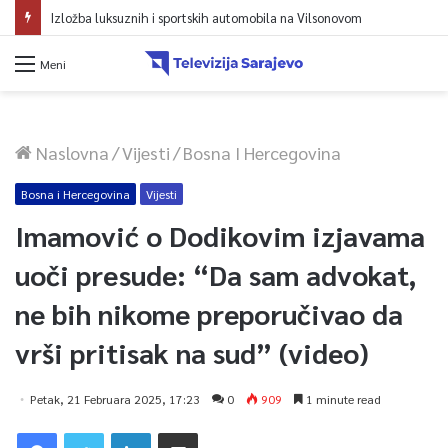
Izložba luksuznih i sportskih automobila na Vilsonovom
Meni
Naslovna
/
Vijesti
/
Bosna I Hercegovina
Bosna i Hercegovina
Vijesti
Imamović o Dodikovim izjavama
uoči presude: “Da sam advokat,
ne bih nikome preporučivao da
vrši pritisak na sud” (video)
Petak, 21 Februara 2025, 17:23
0
909
1 minute read