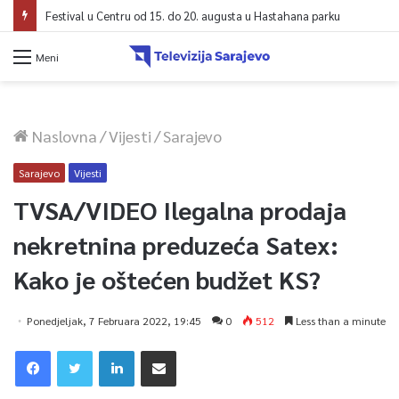
Festival u Centru od 15. do 20. augusta u Hastahana parku
Meni
Naslovna
/
Vijesti
/
Sarajevo
Sarajevo
Vijesti
TVSA/VIDEO Ilegalna prodaja
nekretnina preduzeća Satex:
Kako je oštećen budžet KS?
Ponedjeljak, 7 Februara 2022, 19:45
0
512
Less than a minute