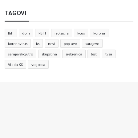
TAGOVI
BiH
dom
FBiH
izolacija
kcus
korona
koronavirus
ks
novi
poplave
sarajevo
sarajevskojutro
skupstina
srebrenica
test
tvsa
Vlada KS
vogosca