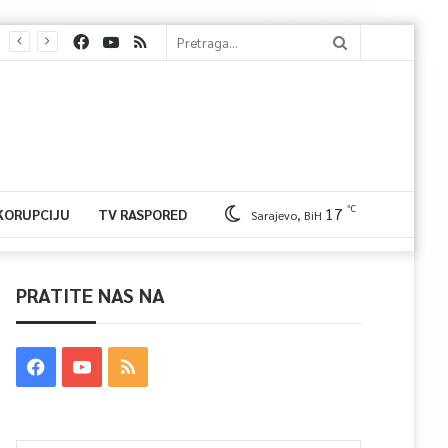
℃
17
 KORUPCIJU
TV RASPORED
Sarajevo, BiH
PRATITE NAS NA