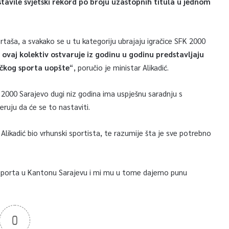
stavile svjetski rekord po broju uzastopnih titula u jednom
rtaša, a svakako se u tu kategoriju ubrajaju igračice SFK 2000
 ovaj kolektiv ostvaruje iz godinu u godinu predstavljaju
čkog sporta uopšte
“, poručio je ministar Alikadić.
2000 Sarajevo dugi niz godina ima uspješnu saradnju s
ruju da će se to nastaviti.
 Alikadić bio vrhunski sportista, te razumije šta je sve potrebno
 sporta u Kantonu Sarajevu i mi mu u tome dajemo punu
0