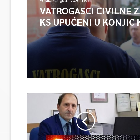
Petak, 7 Augusta 2026, 19:54
VATROGASCI CIVILNE 
KS UPUĆENI U KONJIC 
ISPOMOĆ U GAŠENJU 