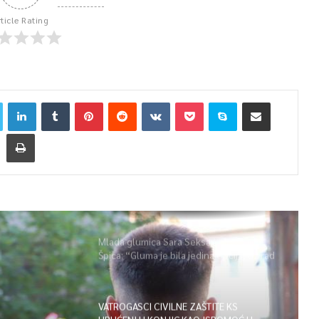
rticle Rating
Mlada glumica Sara Seksan u emisiji
Špica: “Gluma je bila jedina opcija, uz rad
i disciplinu sve je moguće”
VATROGASCI CIVILNE ZAŠTITE KS