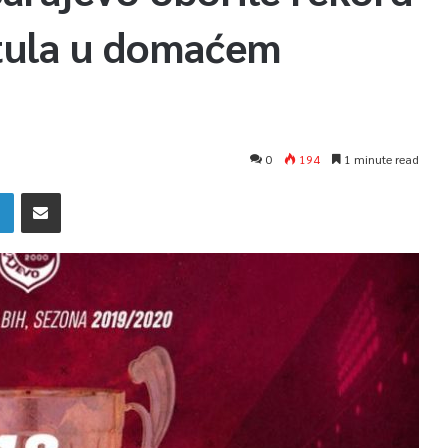
itula u domaćem
0
194
1 minute read