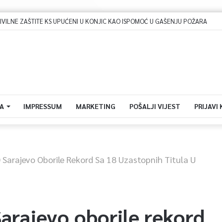
Dova za domovinu i zikir u Ratnoj džamiji: U sklopu manifestacije „Odbrana BiH – Igman 2026“ odana počast herojima
A
IMPRESSUM
MARKETING
POŠALJI VIJEST
PRIJAVI
 Sarajevo Oborile Rekord Sa 18 Uzastopnih Titula U
arajevo oborile rekord