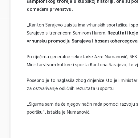
šampionskog trofeja u klupskoj historiji, one su po
domaćem prvenstvu.
„Kanton Sarajevo zaista ima vrhunskih sportašica i spo
Sarajevo s trenericom Samirom Hurem.
Rezultati koje
vrhunsku promociju Sarajeva i bosanskohercegova
Po riječima generalne sekretarke Azre Numanović, SFK 
Ministarstvom kulture i sporta Kantona Sarajevo, te vje
Posebno je to naglasila zbog činjenice što je i ministar
za ostvarivanje odličnih rezultata u sportu.
„Sigurna sam da će njegov način rada pomoći razvoju
podršku”, istakla je Numanović.