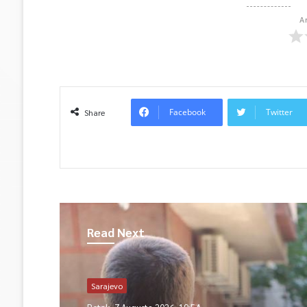
A
Facebook
Twitter
Share
Read Next
Sarajevo