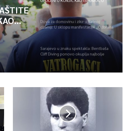
UPUĆENI U KONJIC KAO ISPOMOĆ U
GAŠENJU POŽARA
ZAŠTITE
KAO
Dova za domovinu i zikir u Ratnoj
džamiji: U sklopu manifestacije „Odbrana
POŽARA
BiH – Igman 2026“ odana počast
herojima
Sarajevo u znaku spektakla: Bentbaša
Cliff Diving ponovo okuplja najbolje
skakače i vrhunsku zabavu