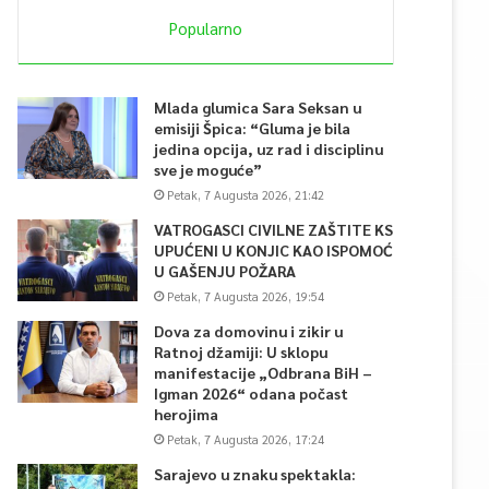
Popularno
Mlada glumica Sara Seksan u
emisiji Špica: “Gluma je bila
jedina opcija, uz rad i disciplinu
sve je moguće”
Petak, 7 Augusta 2026, 21:42
VATROGASCI CIVILNE ZAŠTITE KS
UPUĆENI U KONJIC KAO ISPOMOĆ
U GAŠENJU POŽARA
Petak, 7 Augusta 2026, 19:54
Dova za domovinu i zikir u
Ratnoj džamiji: U sklopu
manifestacije „Odbrana BiH –
Igman 2026“ odana počast
herojima
Petak, 7 Augusta 2026, 17:24
Sarajevo u znaku spektakla: