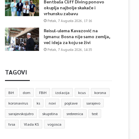
Bentbaša Cliff Diving ponovo
okuplja najbolje skakače i
vrhunsku zabavu
Petak, 7 Augusta 2026, 17:16
Reisul-ulema Kavazović na
Igmanu: Bosna nije samo zemlja,
već ideja za koju se živi
Petak, 7 Augusta 2026, 14:35
TAGOVI
BiH
dom
FBiH
izolacija
kcus
korona
koronavirus
ks
novi
poplave
sarajevo
sarajevskojutro
skupstina
srebrenica
test
tvsa
Vlada KS
vogosca