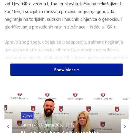
zahtjev IGK-a veoma bitna jer stavlja tačku na nekažnjivost
korištenja socijalnih mreža u procesu negiranja genocida,
negiranja historijskih, sudskih i naučnih činjenica o genocidu i
glorifikovanja presuđenih ratnih zločinaca – ističu u IGK-u.
Upravo zbog toga, dodaje se u saopćenju, zabrane negiranja
genocida od strane socijalnih mreža, genocida potvrđenog
presudama najviših međunarodnih sudova, jeste opravdano i ne
predstavlja suzbijanje slobode govora.
Show More
0
Article Rating
Vijesti
Četvrtak, 6 Augusta 2026, 13:37
Bh. plivačica Iman Avdić uz podršku