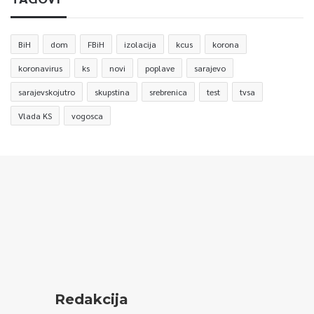
BiH
dom
FBiH
izolacija
kcus
korona
koronavirus
ks
novi
poplave
sarajevo
sarajevskojutro
skupstina
srebrenica
test
tvsa
Vlada KS
vogosca
Redakcija