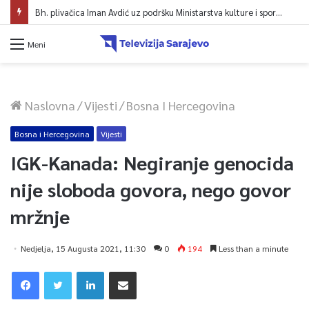
Bh. plivačica Iman Avdić uz podršku Ministarstva kulture i sporta KS kreće na Evropsko prvenstvo i Mediteranske igre
Meni
Naslovna
/
Vijesti
/
Bosna I Hercegovina
Bosna i Hercegovina
Vijesti
IGK-Kanada: Negiranje genocida
nije sloboda govora, nego govor
mržnje
Nedjelja, 15 Augusta 2021, 11:30
0
194
Less than a minute