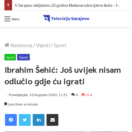
U Sarajevu obilježeno 20 godina Međunarodne ljetne škole – Fokus na izazovima međunarodne pravde
Meni
Naslovna
/
Vijesti
/
Sport
Sport
Vijesti
Ibrahim Šehić: Još uvijek nisam
odlučio gdje ću igrati
Ponedjeljak, 10 Augusta 2020, 11:51
0
214
Less than a minute