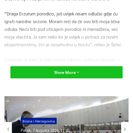
“Draga Erzurum porodico, još uvijek nisam odlučio gdje ću
igrati naredne sezone. Moram reći da će ovo biti moja lična
odluka. Neću biti pod uticajem porodice ni menadžera, već
moja vlastita. Ja sam neko ko je uvijek u potrazi za novim
eksperimentima, što je neophodno u životu”, rekao je Šehić.
Podsjetio je kako je tako nešto odlučio i prilikom dolaska u
Erzurum.
Show More
0
Article Rating
Bosna i Hercegovina
Petak, 7 Augusta 2026, 11:45