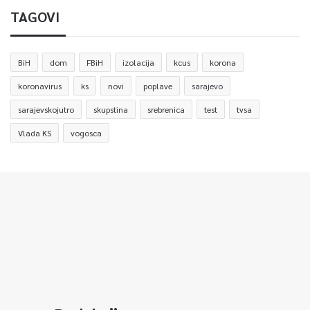
TAGOVI
BiH
dom
FBiH
izolacija
kcus
korona
koronavirus
ks
novi
poplave
sarajevo
sarajevskojutro
skupstina
srebrenica
test
tvsa
Vlada KS
vogosca