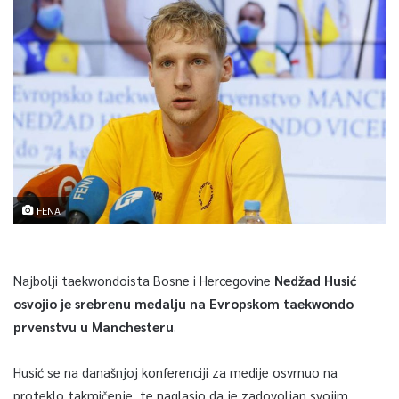
FENA
Najbolji taekwondoista Bosne i Hercegovine
Nedžad Husić
osvojio je srebrenu medalju na Evropskom taekwondo
prvenstvu u Manchesteru
.
Husić se na današnjoj konferenciji za medije osvrnuo na
proteklo takmičenje, te naglasio da je zadovoljan svojim