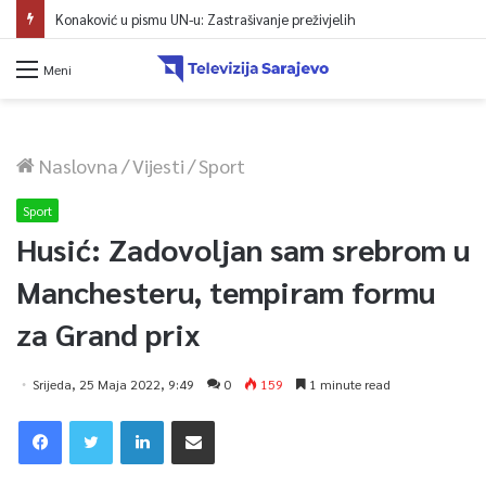
Konaković u pismu UN-u: Zastrašivanje preživjelih
Meni
Naslovna
/
Vijesti
/
Sport
Sport
Husić: Zadovoljan sam srebrom u
Manchesteru, tempiram formu
za Grand prix
Srijeda, 25 Maja 2022, 9:49
0
159
1 minute read