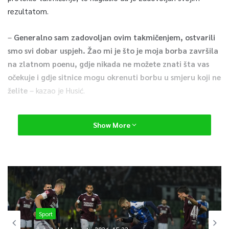
rezultatom.
–
Generalno sam zadovoljan ovim takmičenjem, ostvarili
smo svi dobar uspjeh. Žao mi je što je moja borba završila
na zlatnom poenu, gdje nikada ne možete znati šta vas
očekuje i gdje sitnice mogu okrenuti borbu u smjeru koji ne
želite
– kazao je Husić.
Husića očekuje Grand prix u Rimu, gdje će biti implementirana
Show More
nova taekwondo pravila, a to iskustvo će bh. reprezentativcu
poslužiti kao uvertira za Mediteranske igre.
– Tempirat ću formu za Grand prix, ali već sam imao veoma
teške pripreme za Evropsko prvenstvo. Vratio sam se sa dosta
povreda i upala mišića, što mi se nikada prije nije desilo.
Odradio sam nekoliko laganih treninga, očekuje me
Sport
rehabilitacija, a potom krećem trenirati maksimalnim