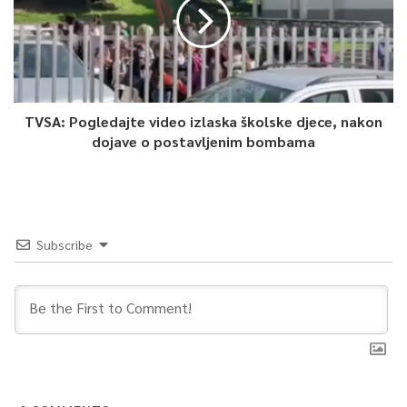
Taekwondo saveza BiH. Njegova mjesečna plata je tolika, a
Nedžad se nosi sa takvim borcima i to nam mnogo govori –
zaključio je Nedžadov otac.
0
TVSA: Pogledajte video izlaska školske djece, nakon
dojave o postavljenim bombama
Article Rating
Subscribe