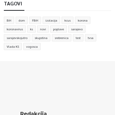
TAGOVI
BiH
dom
FBiH
izolacija
kcus
korona
koronavirus
ks
novi
poplave
sarajevo
sarajevskojutro
skupstina
srebrenica
test
tvsa
Vlada KS
vogosca
Redakcija