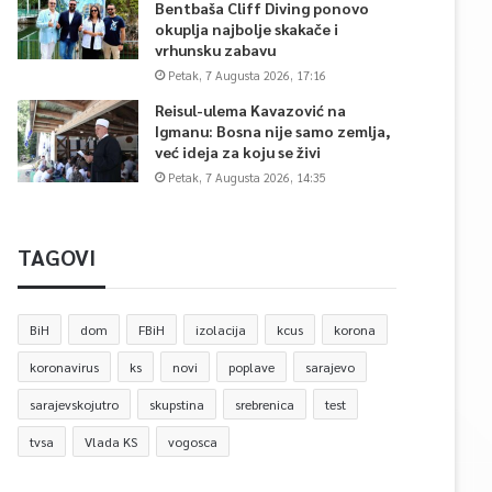
Bentbaša Cliff Diving ponovo
okuplja najbolje skakače i
vrhunsku zabavu
Petak, 7 Augusta 2026, 17:16
Reisul-ulema Kavazović na
Igmanu: Bosna nije samo zemlja,
već ideja za koju se živi
Petak, 7 Augusta 2026, 14:35
TAGOVI
BiH
dom
FBiH
izolacija
kcus
korona
koronavirus
ks
novi
poplave
sarajevo
sarajevskojutro
skupstina
srebrenica
test
tvsa
Vlada KS
vogosca