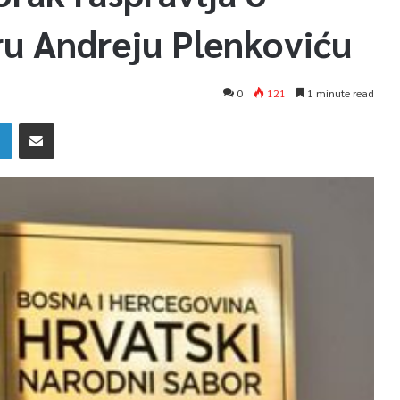
ru Andreju Plenkoviću
0
121
1 minute read