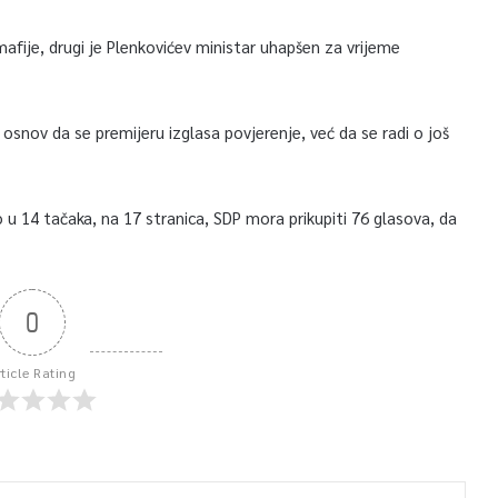
 mafije, drugi je Plenkovićev ministar uhapšen za vrijeme
osnov da se premijeru izglasa povjerenje, već da se radi o još
o u 14 tačaka, na 17 stranica, SDP mora prikupiti 76 glasova, da
0
rticle Rating