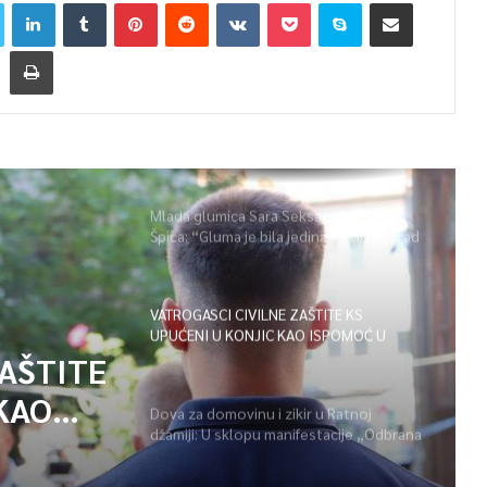
Mlada glumica Sara Seksan u emisiji
Špica: “Gluma je bila jedina opcija, uz rad
i disciplinu sve je moguće”
VATROGASCI CIVILNE ZAŠTITE KS
UPUĆENI U KONJIC KAO ISPOMOĆ U
GAŠENJU POŽARA
ZAŠTITE
KAO
Dova za domovinu i zikir u Ratnoj
džamiji: U sklopu manifestacije „Odbrana
POŽARA
BiH – Igman 2026“ odana počast
herojima