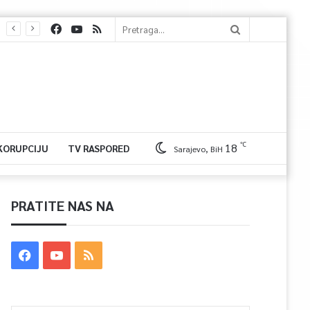
℃
18
 KORUPCIJU
TV RASPORED
Sarajevo, BiH
PRATITE NAS NA