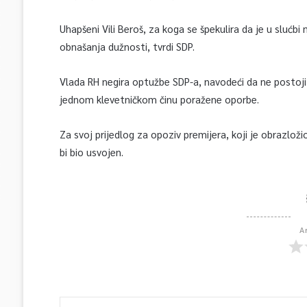
Uhapšeni Vili Beroš, za koga se špekulira da je u slućbi
obnašanja dužnosti, tvrdi SDP.
Vlada RH negira optužbe SDP-a, navodeći da ne postoji 
jednom klevetničkom činu poražene oporbe.
Za svoj prijedlog za opoziv premijera, koji je obrazloži
bi bio usvojen.
A