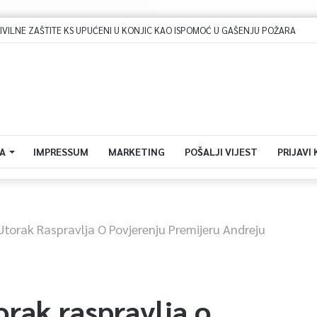
ILNE ZAŠTITE KS UPUĆENI U KONJIC KAO ISPOMOĆ U GAŠENJU POŽARA
A
IMPRESSUM
MARKETING
POŠALJI VIJEST
PRIJAVI
Utorak Raspravlja O Povjerenju Premijeru Andreju
orak raspravlja o