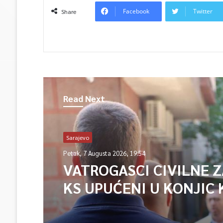
Facebook
Twitter
Share
Read Next
Sarajevo
Petak, 7 Augusta 2026, 19:54
VATROGASCI CIVILNE 
KS UPUĆENI U KONJIC 
ISPOMOĆ U GAŠENJU 