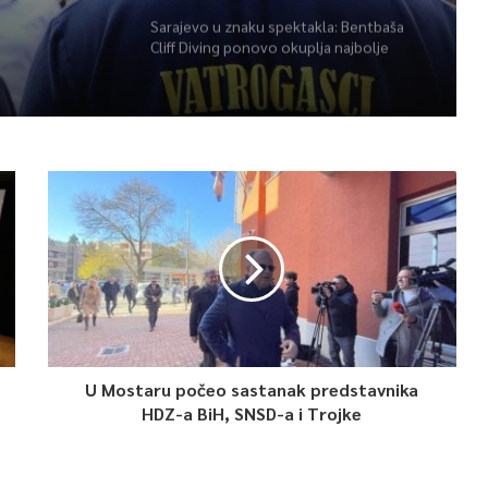
Sarajevo u znaku spektakla: Bentbaša
Cliff Diving ponovo okuplja najbolje
skakače i vrhunsku zabavu
U Mostaru počeo sastanak predstavnika
HDZ-a BiH, SNSD-a i Trojke