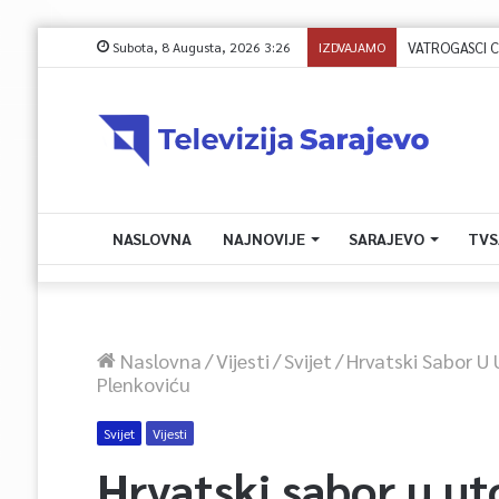
Subota, 8 Augusta, 2026 3:26
IZDVAJAMO
VATROGASCI CIV
NASLOVNA
NAJNOVIJE
SARAJEVO
TVS
Naslovna
/
Vijesti
/
Svijet
/
Hrvatski Sabor U 
Plenkoviću
Svijet
Vijesti
Hrvatski sabor u ut