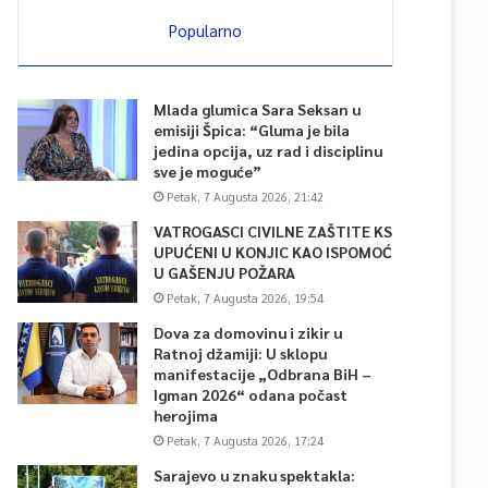
Popularno
Mlada glumica Sara Seksan u
emisiji Špica: “Gluma je bila
jedina opcija, uz rad i disciplinu
sve je moguće”
Petak, 7 Augusta 2026, 21:42
VATROGASCI CIVILNE ZAŠTITE KS
UPUĆENI U KONJIC KAO ISPOMOĆ
U GAŠENJU POŽARA
Petak, 7 Augusta 2026, 19:54
Dova za domovinu i zikir u
Ratnoj džamiji: U sklopu
manifestacije „Odbrana BiH –
Igman 2026“ odana počast
herojima
Petak, 7 Augusta 2026, 17:24
Sarajevo u znaku spektakla: