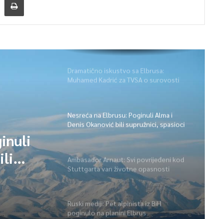
Dramatično iskustvo sa Elbrusa:
Muhamed Kadrić za TVSA o surovosti
planine koja ne prašta
Nesreća na Elbrusu: Poginuli Alma i
Denis Okanović bili supružnici, spasioci
traže još jedno tijelo
inuli
ili
Ambasador Arnaut: Svi povrijeđeni kod
Stuttgarta van životne opasnosti
že još
Ruski mediji: Pet alpinista iz BiH
poginulo na planini Elbrus