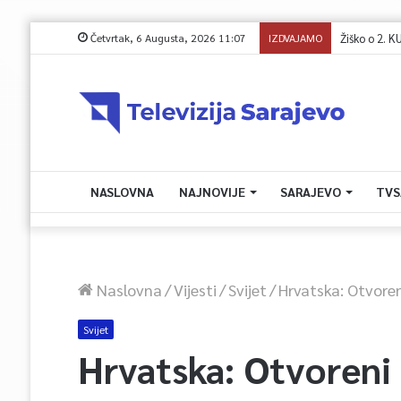
Četvrtak, 6 Augusta, 2026 11:07
IZDVAJAMO
Kapo i Barlov o
NASLOVNA
NAJNOVIJE
SARAJEVO
TVS
Naslovna
/
Vijesti
/
Svijet
/
Hrvatska: Otvoreni 
Svijet
Hrvatska: Otvoreni ka