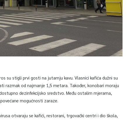
s su stigli prvi gosti na jutarnju kavu. Vlasnici kafića dužni su
žati razmak od najmanje 1,5 metara. Također, konobari moraju
a dostupno dezinfekcijsko sredstvo. Među ostalim mjerama,
g povećane mogućnosti zaraze.
a otvaraju se kafići, restorani, trgovački centri i dio škola,