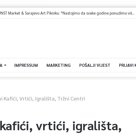
 medaljama iz Hrvatske: “Trenirali smo jako. Vjerovali smo”
A
IMPRESSUM
MARKETING
POŠALJI VIJEST
PRIJAVI
Kafići, Vrtići, Igrališta, Tržni Centri
fići, vrtići, igrališta,