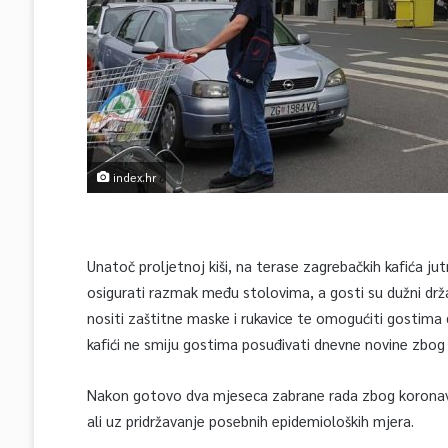
index.hr
Unatoč proljetnoj kiši, na terase zagrebačkih kafića jutro
osigurati razmak među stolovima, a gosti su dužni dr
nositi zaštitne maske i rukavice te omogućiti gostim
kafići ne smiju gostima posuđivati dnevne novine zbo
Nakon gotovo dva mjeseca zabrane rada zbog koronavirus
ali uz pridržavanje posebnih epidemioloških mjera.