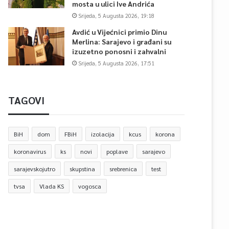
mosta u ulici Ive Andrića
Srijeda, 5 Augusta 2026, 19:18
Avdić u Vijećnici primio Dinu
Merlina: Sarajevo i građani su
izuzetno ponosni i zahvalni
Srijeda, 5 Augusta 2026, 17:51
TAGOVI
BiH
dom
FBiH
izolacija
kcus
korona
koronavirus
ks
novi
poplave
sarajevo
sarajevskojutro
skupstina
srebrenica
test
tvsa
Vlada KS
vogosca