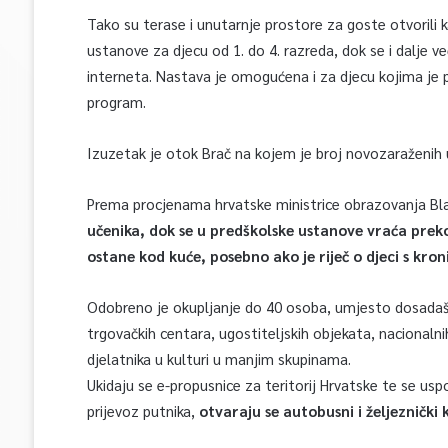
Tako su terase i unutarnje prostore za goste otvorili kaf
ustanove za djecu od 1. do 4. razreda, dok se i dalje v
interneta. Nastava je omogućena i za djecu kojima je 
program.
Izuzetak je otok Brač na kojem je broj novozaraženih
Prema procjenama hrvatske ministrice obrazovanja Bl
učenika, dok se u predškolske ustanove vraća preko 
ostane kod kuće, posebno ako je riječ o djeci s kro
Odobreno je okupljanje do 40 osoba, umjesto dosadaš
trgovačkih centara, ugostiteljskih objekata, nacionalni
djelatnika u kulturi u manjim skupinama.
Ukidaju se e-propusnice za teritorij Hrvatske te se usp
prijevoz putnika,
otvaraju se autobusni i željezničk