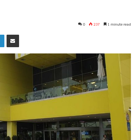
0
237
1 minute read