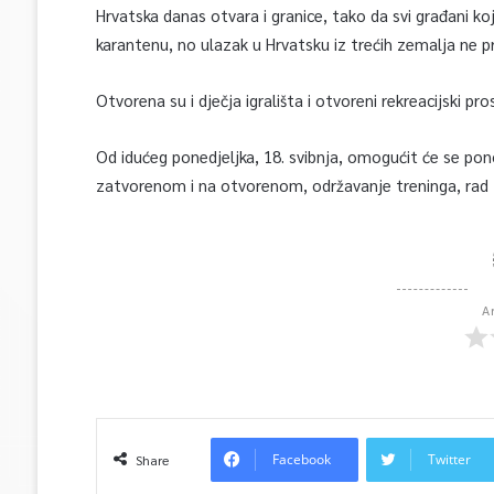
Hrvatska danas otvara i granice, tako da svi građani k
karantenu, no ulazak u Hrvatsku iz trećih zemalja ne pr
Otvorena su i dječja igrališta i otvoreni rekreacijski pros
Od idućeg ponedjeljka, 18. svibnja, omogućit će se pon
zatvorenom i na otvorenom, održavanje treninga, rad t
A
Facebook
Twitter
Share