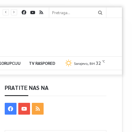
℃
32
 KORUPCIJU
TV RASPORED
Sarajevo, BiH
PRATITE NAS NA