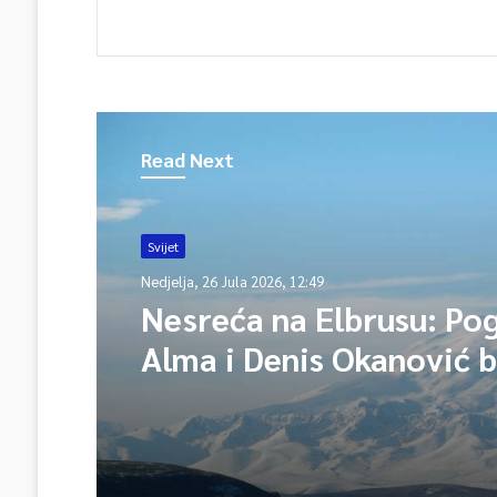
Read Next
Svijet
Nedjelja, 26 Jula 2026, 12:49
Nesreća na Elbrusu: Pog
Alma i Denis Okanović b
supružnici, spasioci tra
jedno tijelo