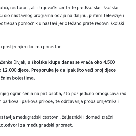
ići, restorani, ali i trgovački centri te predškolske i školske
eći dio nastavnog programa odvija na daljinu, putem televizije i
potreban pomoćnik u nastavi jer otežano prate redovni školski
 u posljednjim danima porastao.
aženke Divjak,
u školske klupe danas se vraća oko 4.500
12.000 djece. Preporuka je da ipak što veći broj djece
ničnim bolestima.
njeg ograničenja na pet osoba, što posljedično omogućava rad
h parkova i parkova prirode, te održavanja proba umjetnika i
ostavlja međugradski cestovni, željeznički i domaći zračni
i kolodvori za međugradski promet.