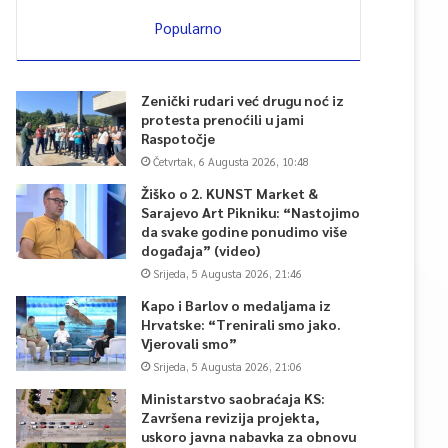
Popularno
Zenički rudari već drugu noć iz
protesta prenoćili u jami
Raspotočje
Četvrtak, 6 Augusta 2026, 10:48
Žiško o 2. KUNST Market &
Sarajevo Art Pikniku: “Nastojimo
da svake godine ponudimo više
događaja” (video)
Srijeda, 5 Augusta 2026, 21:46
Kapo i Barlov o medaljama iz
Hrvatske: “Trenirali smo jako.
Vjerovali smo”
Srijeda, 5 Augusta 2026, 21:06
Ministarstvo saobraćaja KS:
Završena revizija projekta,
uskoro javna nabavka za obnovu