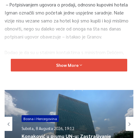
– Potpisivanjem ugovora o prodaji, odnosno kupovini hotela
Igman označili smo početak jedne uspješne saradnje. Naše
vizije nisu vezane samo za hotel koji smo kupili i koji mislimo
obnoviti, nego su daleko veće od onoga na šta nas danas
potpisani ugovor obavezuje – istakao je Granov.
Dodao je da su u stalnim kontaktima s ministrom Delićem,
ZOI-jem i drugim nadležnim institucijama.
Show More
– Imamo veliku šansu, veliki potencijal i kao grupacija smo
spremni da ulaganjima obogatimo turističke sadržaje na ovoj
planini, jer nije dovoljno obnoviti ovaj objekt, potrebno je imati
sadržaje koji će privući klijentelu na Igman. Mi smo
zainteresirani i za neke druge projekte, nedavno smo imali
sastanke s načelnikom Ilidže, jer smo zainteresirani za
Bosna i Hercegovina
vertikalne transporte, kako bi klijentelu iz Sarajeva doveli na
Subota, 8 Augusta 2026, 19:12
planine – naveo je Granov.
Konaković u pismu UN-u: Zastrašivanje