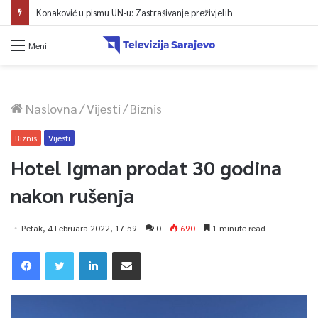
Konaković u pismu UN-u: Zastrašivanje preživjelih
Meni
Naslovna
/
Vijesti
/
Biznis
Biznis
Vijesti
Hotel Igman prodat 30 godina
nakon rušenja
Petak, 4 Februara 2022, 17:59
0
690
1 minute read