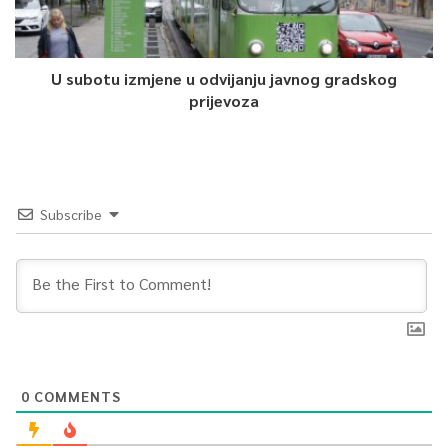
U subotu izmjene u odvijanju javnog gradskog
prijevoza
Subscribe
0
COMMENTS