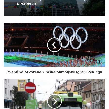
preživjelih
Kazao je i da je dosta predradnji već završeno, te da paraleno
rade na izradi idejnog koncepta budućeg izgleda hotela
“Igman”.
Veliko mi je zadovoljstvo što smo konačno pronašli pravog
kupca za hotel Igman i to 30 godina od njegovog rušenja.
Vjerujem da će investitori uložiti daleko više nego što je to
formalno ugovorom dogovoreno i da će ovo biti jedan od
najatraktivnijih destinacija u Europi – naglasio je ministar Delić,
saopćeno je iz Službe za protokol i press KS.
Zvanično otvorene Zimske olimpijske igre u Pekingu
0
Article Rating