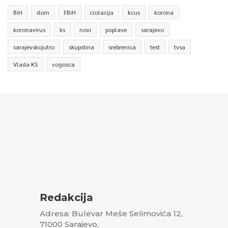
BiH
dom
FBiH
izolacija
kcus
korona
koronavirus
ks
novi
poplave
sarajevo
sarajevskojutro
skupstina
srebrenica
test
tvsa
Vlada KS
vogosca
Redakcija
Adresa: Bulevar Meše Selimovića 12,
71000 Sarajevo,