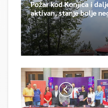
Požar kod Konjica i dalj
aktivan, stanje bolje n
jutros