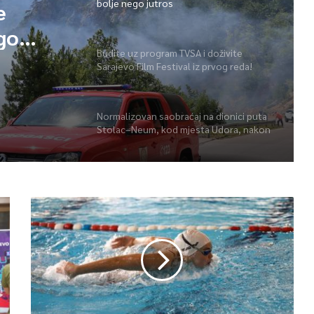
bolje nego jutros
e
ego
Budite uz program TVSA i doživite
Sarajevo Film Festival iz prvog reda!
Normalizovan saobraćaj na dionici puta
Stolac–Neum, kod mjesta Udora, nakon
nezgode