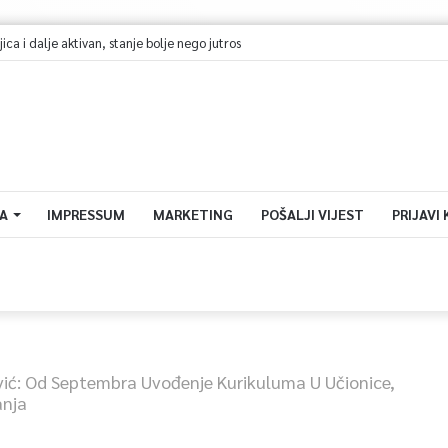
i dalje aktivan, stanje bolje nego jutros
A
IMPRESSUM
MARKETING
POŠALJI VIJEST
PRIJAVI
ć: Od Septembra Uvođenje Kurikuluma U Učionice,
anja