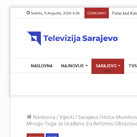
Subota, 8 Augusta, 2026 6:06
IZDVAJAMO
Požar kod Konjica 
NASLOVNA
NAJNOVIJE
SARAJEVO
TVS
Naslovna
/
Vijesti
/
Sarajevo
/
Hota-Muminovi
Mnogo Toga Je Urađeno Za Reformu Obrazov
Sarajevo
Vijesti