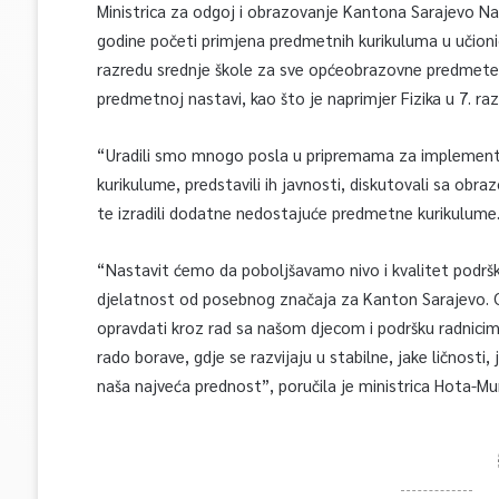
Ministrica za odgoj i obrazovanje Kantona Sarajevo N
godine početi primjena predmetnih kurikuluma u učion
razredu srednje škole za sve općeobrazovne predmete, 
predmetnoj nastavi, kao što je naprimjer Fizika u 7. raz
“Uradili smo mnogo posla u pripremama za implementa
kurikulume, predstavili ih javnosti, diskutovali sa obra
te izradili dodatne nedostajuće predmetne kurikulume
“Nastavit ćemo da poboljšavamo nivo i kvalitet podršk
djelatnost od posebnog značaja za Kanton Sarajevo. O
opravdati kroz rad sa našom djecom i podršku radnicim
rado borave, gdje se razvijaju u stabilne, jake ličnosti,
naša najveća prednost”, poručila je ministrica Hota-Mu