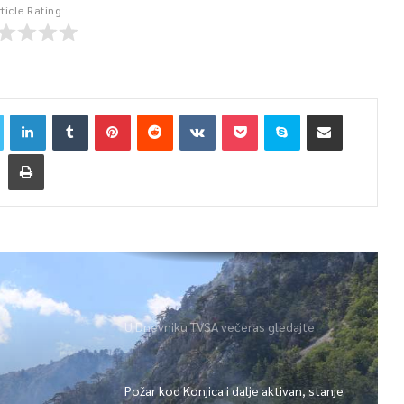
rticle Rating
U Dnevniku TVSA večeras gledajte
Požar kod Konjica i dalje aktivan, stanje