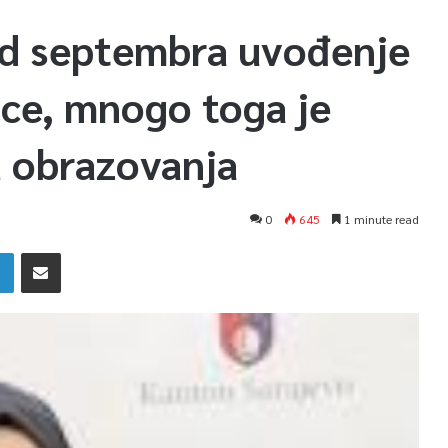
d septembra uvođenje
ice, mnogo toga je
 obrazovanja
0
645
1 minute read