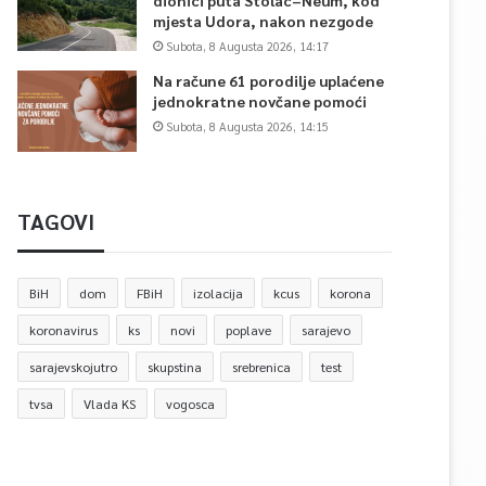
dionici puta Stolac–Neum, kod
mjesta Udora, nakon nezgode
Subota, 8 Augusta 2026, 14:17
Na račune 61 porodilje uplaćene
jednokratne novčane pomoći
Subota, 8 Augusta 2026, 14:15
TAGOVI
BiH
dom
FBiH
izolacija
kcus
korona
koronavirus
ks
novi
poplave
sarajevo
sarajevskojutro
skupstina
srebrenica
test
tvsa
Vlada KS
vogosca