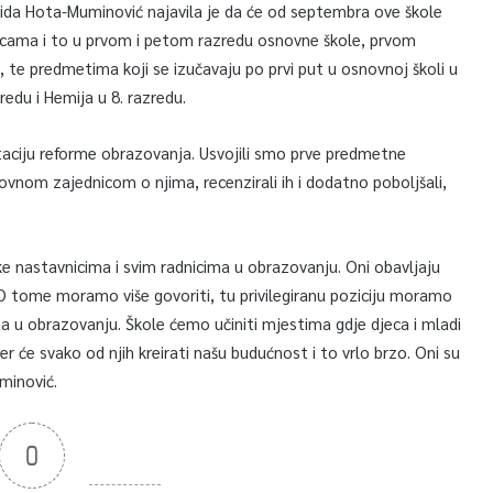
aida Hota-Muminović najavila je da će od septembra ove škole
icama i to u prvom i petom razredu osnovne škole, prvom
te predmetima koji se izučavaju po prvi put u osnovnoj školi u
redu i Hemija u 8. razredu.
ciju reforme obrazovanja. Usvojili smo prve predmetne
zovnom zajednicom o njima, recenzirali ih i dodatno poboljšali,
.
e nastavnicima i svim radnicima u obrazovanju. Oni obavljaju
 tome moramo više govoriti, tu privilegiranu poziciju moramo
a u obrazovanju. Škole ćemo učiniti mjestima gdje djeca i mladi
 jer će svako od njih kreirati našu budućnost i to vrlo brzo. Oni su
minović.
0