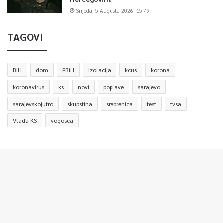
Srijeda, 5 Augusta 2026, 15:49
TAGOVI
BiH
dom
FBiH
izolacija
kcus
korona
koronavirus
ks
novi
poplave
sarajevo
sarajevskojutro
skupstina
srebrenica
test
tvsa
Vlada KS
vogosca