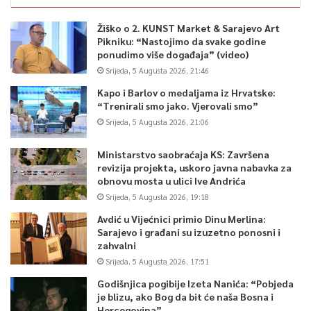
Žiško o 2. KUNST Market & Sarajevo Art
Pikniku: “Nastojimo da svake godine
ponudimo više događaja” (video)
Srijeda, 5 Augusta 2026, 21:46
Kapo i Barlov o medaljama iz Hrvatske:
“Trenirali smo jako. Vjerovali smo”
Srijeda, 5 Augusta 2026, 21:06
Ministarstvo saobraćaja KS: Završena
revizija projekta, uskoro javna nabavka za
obnovu mosta u ulici Ive Andrića
Srijeda, 5 Augusta 2026, 19:18
Avdić u Vijećnici primio Dinu Merlina:
Sarajevo i građani su izuzetno ponosni i
zahvalni
Srijeda, 5 Augusta 2026, 17:51
Godišnjica pogibije Izeta Nanića: “Pobjeda
je blizu, ako Bog da bit će naša Bosna i
Hercegovina”