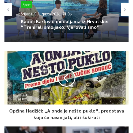
zajednicama: podrška, empatija, druženje među vršnjacima,
Sport
kreativnost i posvećenost radu. Ovaj film je samo još jedan
Srijeda, 5 Augusta 2026, 21:06
dokaz da će Bosna i Hercegovina i Sarajevo prevazići sve
Kapo i Barlov o medaljama iz Hrvatske:
izazove”, istakla je ministrica Hota-Muminović ovim povodom.
“Trenirali smo jako. Vjerovali smo”
0
Article Rating
Općina Hadžići: „A onda je nešto puklo“, predstava
koja će nasmijati, ali i šokirati