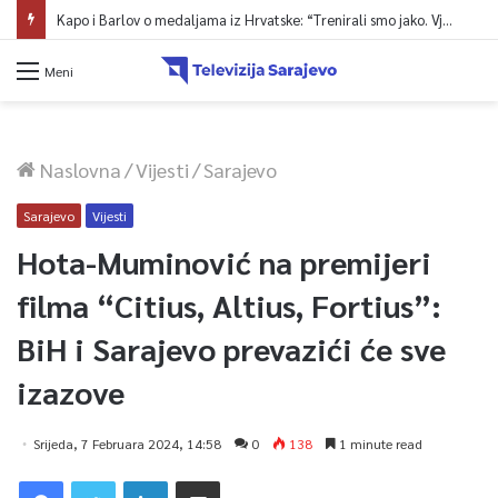
Kapo i Barlov o medaljama iz Hrvatske: “Trenirali smo jako. Vjerovali smo”
Meni
Naslovna
/
Vijesti
/
Sarajevo
Sarajevo
Vijesti
Hota-Muminović na premijeri
filma “Citius, Altius, Fortius”:
BiH i Sarajevo prevazići će sve
izazove
Srijeda, 7 Februara 2024, 14:58
0
138
1 minute read