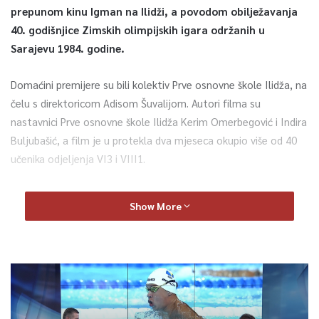
prepunom kinu Igman na Ilidži, a povodom obilježavanja
40. godišnjice Zimskih olimpijskih igara održanih u
Sarajevu 1984. godine.
Domaćini premijere su bili kolektiv Prve osnovne škole Ilidža, na
čelu s direktoricom Adisom Šuvalijom. Autori filma su
nastavnici Prve osnovne škole Ilidža Kerim Omerbegović i Indira
Buljubašić, a film je u protekla dva mjeseca okupio više od 40
učenika odjeljenja VI3 i VIII1.
Premijeri su, osim ministrice Hota-Muminović, prisustvovali i
Show More
direktorica Instituta za razvoj preduniverzitetskog
obrazovanja KS Senada Salihović, načelnik Općine Ilidža Nermin
Muzur, zamjenik gradonačelnice Grada Sarajeva Samir Avdić, te
direktori škola s područja Ilidže.
“Ovo je primjer kako se razvijaju protektivni faktori u školskim