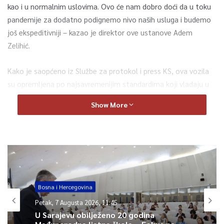
kao i u normalnim uslovima. Ovo će nam dobro doći da u toku
pandemije za dodatno podignemo nivo naših usluga i budemo
još ekspeditivniji – kazao je direktor ove ustanove Adem
Zelihić.
Kako je saopćeno iz Službe za protokol i press KS, ova vozila
su opremljena po najsavremenijim standardima koji vladaju u
EU. Svako vozilo posjeduje zadnju seriju defribrilatora “Lifepack
Show More
15“, respiratore “Wiman“ zadnje generacije, kompletnu
opremu za zbrinjavanje traumatoloških, internističkih i
ginekoloških pacijenata.
0
Bosna i Hercegovina
Article Rating
Petak, 7 Augusta 2026, 11:45
U Sarajevu obilježeno 20 godina