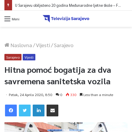
U Sarajevu obilježeno 20 godina Međunarodne ljetne škole – Fokus na izazovima međunarodne pravde
Meni
Naslovna
/
Vijesti
/
Sarajevo
Sarajevo
Vijesti
Hitna pomoć bogatija za dva
savremena sanitetska vozila
Petak, 24 Aprila 2020, 8:50
0
330
Less than a minute