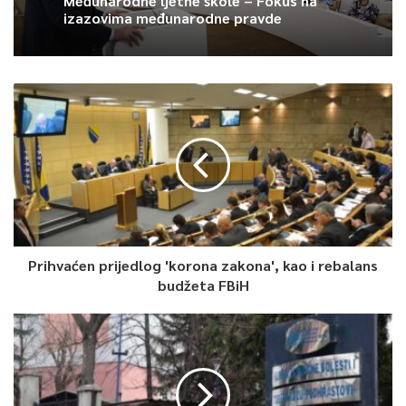
Međunarodne ljetne škole – Fokus na
izazovima međunarodne pravde
Prihvaćen prijedlog 'korona zakona', kao i rebalans
budžeta FBiH