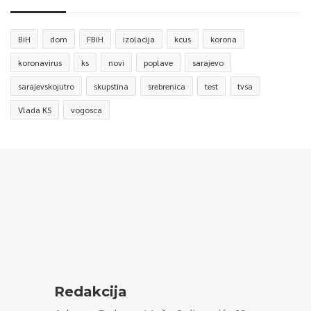
BiH
dom
FBiH
izolacija
kcus
korona
koronavirus
ks
novi
poplave
sarajevo
sarajevskojutro
skupstina
srebrenica
test
tvsa
Vlada KS
vogosca
Redakcija