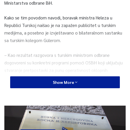
Ministarstva odbrane BiH.
Kako se tim povodom navodi, boravak ministra Heleza u
Republici Turskoj naišao je na zapažen publicitet u turskim
medijima, a posebno je izvještavano o bilateralnom sastanku
sa turskim kolegom Gülerom.
– Kao rezultat razgovora s turskim ministrom odbrane
dogovoreni su konkretni programi pomoći OSBiH koji uključuju
stvaranje pretpostavki za punu operativnost oklopnih
sredstava na upotrebi u OSBiH, obuku pilota helikoptera i
Show More
instruktora letenja, kao i veći broj pozicija za školovanje naših
kadeta na vojnim akademijama u Republici Turskoj – navodi se.
Po pitanju ostvarenja pune operativnosti oklopno-
mehaniziranih sredstava, turska strana će osigurati sve
rezervne dijelove i potrebne stručnjake za realizaciju ove