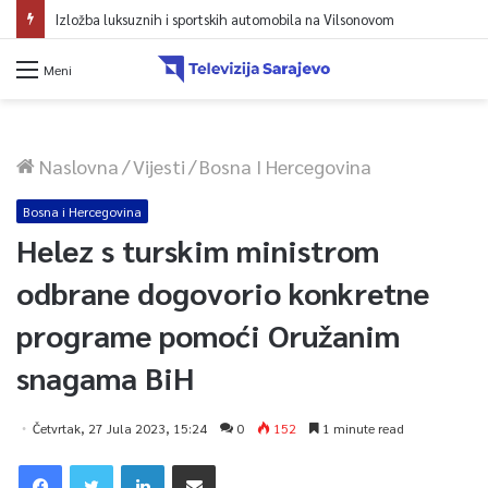
Izložba luksuznih i sportskih automobila na Vilsonovom
Meni
Naslovna
/
Vijesti
/
Bosna I Hercegovina
Bosna i Hercegovina
Helez s turskim ministrom
odbrane dogovorio konkretne
programe pomoći Oružanim
snagama BiH
Četvrtak, 27 Jula 2023, 15:24
0
152
1 minute read