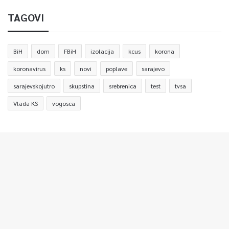
TAGOVI
BiH
dom
FBiH
izolacija
kcus
korona
koronavirus
ks
novi
poplave
sarajevo
sarajevskojutro
skupstina
srebrenica
test
tvsa
Vlada KS
vogosca