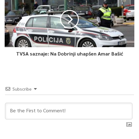
borbena opremljenost ove jedinice.
Inače, ministar Güler prihvatio je poziv ministra Heleza da
posjeti Ministarstvo odbrane i Oružane snage BiH, te je kao
domaćin uzvratio pozivom ministru Helezu za ponovnu
posjetu i da u svojstvu posebnog gosta prisustvuje jednoj od
TVSA saznaje: Na Dobrinji uhapšen Amar Bašić
najvećih vježbi Oružanih snaga Republike Turske “EFES 2024“,
koja će biti održana naredne godine, navodi se u saopćenju.
0
Subscribe
Article Rating