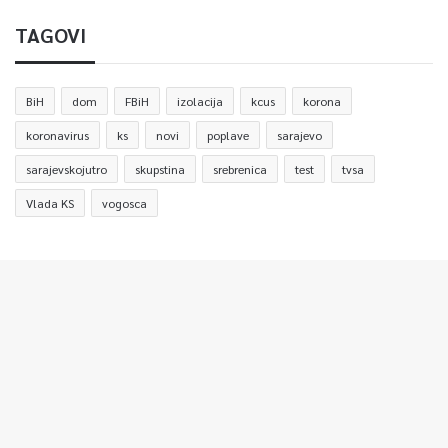
TAGOVI
BiH
dom
FBiH
izolacija
kcus
korona
koronavirus
ks
novi
poplave
sarajevo
sarajevskojutro
skupstina
srebrenica
test
tvsa
Vlada KS
vogosca