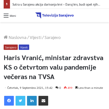
Sutra u Sarajevu akcija darivanja krvi – Daruj krv, budi opet njihov heroj
Meni
Naslovna
/
Vijesti
/
Sarajevo
Sarajevo
Vijesti
Haris Vranić, ministar zdravstva
KS o četvrtom valu pandemije
večeras na TVSA
Četvrtak, 9 Septembra 2021, 15:42
0
499
Less than a minute