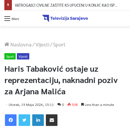
VATROGASCI CIVILNE ZAŠTITE KS UPUĆENI U KONJIC KAO ISPOMOĆ U GAŠENJU POŽARA
Meni
Naslovna
/
Vijesti
/
Sport
Sport
Vijesti
Haris Tabaković ostaje uz
reprezentaciju, naknadni poziv
za Arjana Malića
Utorak, 19 Maja 2026, 15:11
0
508
Less than a minute