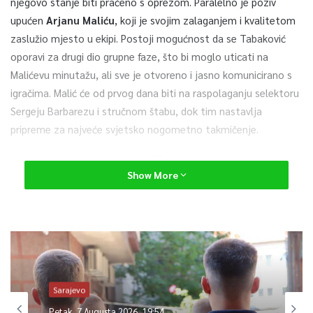
njegovo stanje biti praćeno s oprezom. Paralelno je poziv
upućen
Arjanu Maliću
, koji je svojim zalaganjem i kvalitetom
zaslužio mjesto u ekipi. Postoji mogućnost da se Tabaković
oporavi za drugi dio grupne faze, što bi moglo uticati na
Malićevu minutažu, ali sve je otvoreno i jasno komunicirano s
igračima. Malić će od prvog dana biti na raspolaganju selektoru
Sergeju Barbarezu i stručnom štabu, dok tim nastavlja
pripreme za najveće svjetsko nogometno takmičenje.
0
Show More
Article Rating
Sarajevo
Petak, 7 Augusta 2026, 19:54