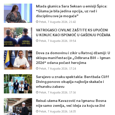
Mlada glumica Sara Seksan u emisiji Špica:
“Gluma je bila jedina opcija, uz rad i
disciplinu sve je moguće”
Petak, 7 Augusta 2026, 21:42
VATROGASCI CIVILNE ZAŠTITE KS UPUĆENI
U KONJIC KAO ISPOMOĆ U GAŠENJU POŽARA
Petak, 7 Augusta 2026, 19:54
Dova za domovinu i zikir u Ratnoj džamiji: U
sklopu manifestacije „Odbrana BiH – Igman
2026“ odana počast herojima
Petak, 7 Augusta 2026, 17:24
Sarajevo u znaku spektakla: Bentbaša Cliff
Diving ponovo okuplja najbolje skakače i
vrhunsku zabavu
Petak, 7 Augusta 2026, 17:16
Reisul-ulema Kavazović na Igmanu: Bosna
nije samo zemlja, već ideja za koju se živi
Petak, 7 Augusta 2026, 14:35