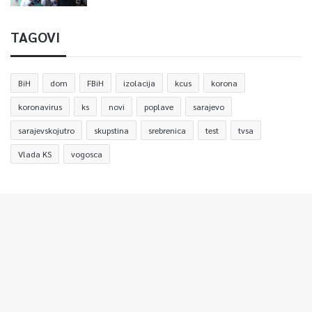
TAGOVI
BiH
dom
FBiH
izolacija
kcus
korona
koronavirus
ks
novi
poplave
sarajevo
sarajevskojutro
skupstina
srebrenica
test
tvsa
Vlada KS
vogosca