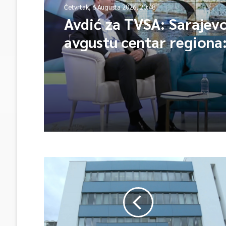
Četvrtak, 6 Augusta 2026, 20:48
Avdić za TVSA: Sarajev
avgustu centar regiona:
lideri evropskih gradov