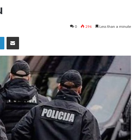
u
0
296
Less than a minute