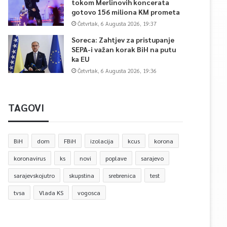
tokom Merlinovih koncerata
gotovo 156 miliona KM prometa
Četvrtak, 6 Augusta 2026, 19:37
Soreca: Zahtjev za pristupanje
SEPA-i važan korak BiH na putu
ka EU
Četvrtak, 6 Augusta 2026, 19:36
TAGOVI
BiH
dom
FBiH
izolacija
kcus
korona
koronavirus
ks
novi
poplave
sarajevo
sarajevskojutro
skupstina
srebrenica
test
tvsa
Vlada KS
vogosca