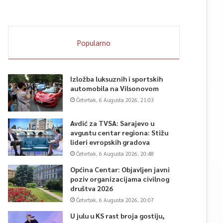
Popularno
Izložba luksuznih i sportskih
automobila na Vilsonovom
Četvrtak, 6 Augusta 2026, 21:03
Avdić za TVSA: Sarajevo u
avgustu centar regiona: Stižu
lideri evropskih gradova
Četvrtak, 6 Augusta 2026, 20:48
Općina Centar: Objavljen javni
poziv organizacijama civilnog
društva 2026
Četvrtak, 6 Augusta 2026, 20:07
U julu u KS rast broja gostiju,