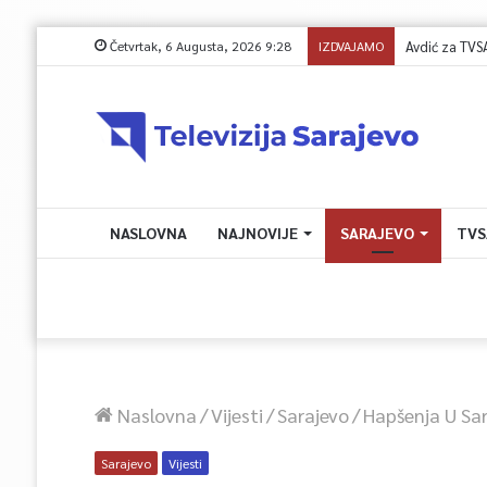
Četvrtak, 6 Augusta, 2026 9:28
IZDVAJAMO
Avdić za TVSA: S
NASLOVNA
NAJNOVIJE
SARAJEVO
TVS
Naslovna
/
Vijesti
/
Sarajevo
/
Hapšenja U Sa
Sarajevo
Vijesti