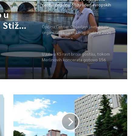
centar regiona: Stižu lideri evropskih
gradova
o u
 Stižu
Općina Centar: Objavljen javni poziv
organizacijama civilnog društva 2026
a
U julu u KS rast broja gostiju, tokom
Merlinovih koncerata gotovo 156
miliona KM prometa