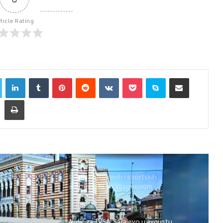
rticle Rating
Izložba luksuznih i sportskih
automobila na Vilsonovom
Avdić za TVSA: Sarajevo u avgustu