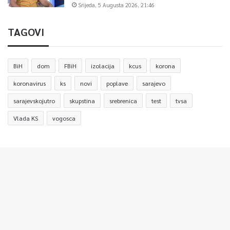
Srijeda, 5 Augusta 2026, 21:46
TAGOVI
BiH
dom
FBiH
izolacija
kcus
korona
koronavirus
ks
novi
poplave
sarajevo
sarajevskojutro
skupstina
srebrenica
test
tvsa
Vlada KS
vogosca