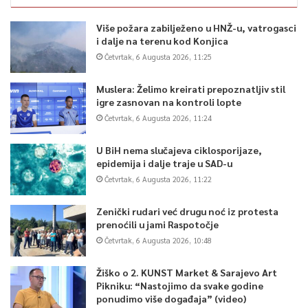
Više požara zabilježeno u HNŽ-u, vatrogasci
i dalje na terenu kod Konjica
Četvrtak, 6 Augusta 2026, 11:25
Muslera: Želimo kreirati prepoznatljiv stil
igre zasnovan na kontroli lopte
Četvrtak, 6 Augusta 2026, 11:24
U BiH nema slučajeva ciklosporijaze,
epidemija i dalje traje u SAD-u
Četvrtak, 6 Augusta 2026, 11:22
Zenički rudari već drugu noć iz protesta
prenoćili u jami Raspotočje
Četvrtak, 6 Augusta 2026, 10:48
Žiško o 2. KUNST Market & Sarajevo Art
Pikniku: “Nastojimo da svake godine
ponudimo više događaja” (video)