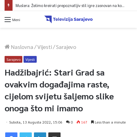
Muslera: Želimo kreirati prepoznatljiv stil igre zasnovan na kontroli lopte
Meni
Naslovna
/
Vijesti
/
Sarajevo
Sarajevo
Vijesti
Hadžibajrić: Stari Grad sa
ovakvim događajima raste,
cijelom svijetu šaljemo slike
onoga što mi imamo
Subota, 13 Augusta 2022, 15:06
0
167
Less than a minute