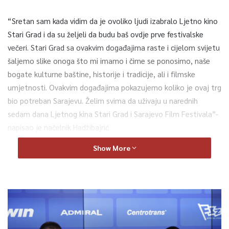
“Sretan sam kada vidim da je ovoliko ljudi izabralo Ljetno kino
Stari Grad i da su željeli da budu baš ovdje prve festivalske
večeri. Stari Grad sa ovakvim događajima raste i cijelom svijetu
šaljemo slike onoga što mi imamo i čime se ponosimo, naše
bogate kulturne baštine, historije i tradicije, ali i filmske
umjetnosti. Ovakvim događajima pokazujemo koliko je ovaj trg
bio potreban Sarajevu. Želim svima da uživaju u narednih
sedam dana Ljetnog kina Stari Grad i Sarajevo Film Festivala”-
napisao je načelnik Hadžibajrić
Show More
0
Article Rating