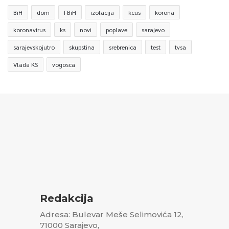
BiH
dom
FBiH
izolacija
kcus
korona
koronavirus
ks
novi
poplave
sarajevo
sarajevskojutro
skupstina
srebrenica
test
tvsa
Vlada KS
vogosca
Redakcija
Adresa: Bulevar Meše Selimovića 12,
71000 Sarajevo,