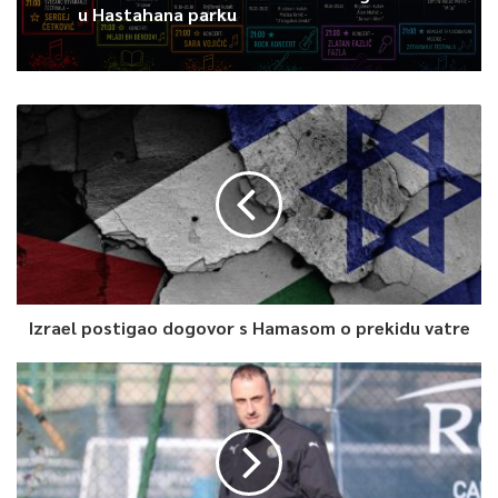
u Hastahana parku
Izrael postigao dogovor s Hamasom o prekidu vatre