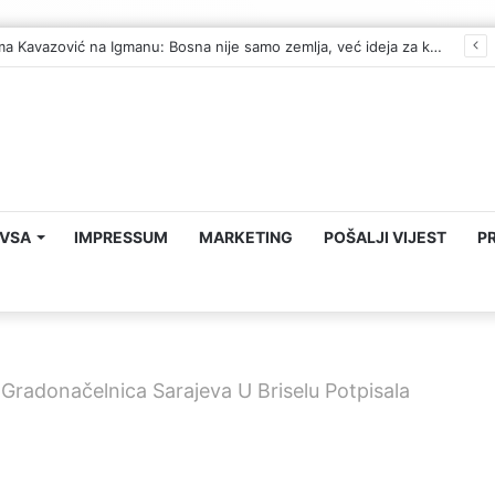
Reisul-ulema Kavazović na Igmanu: Bosna nije samo zemlja, već ideja za koju se živi
VSA
IMPRESSUM
MARKETING
POŠALJI VIJEST
P
Gradonačelnica Sarajeva U Briselu Potpisala