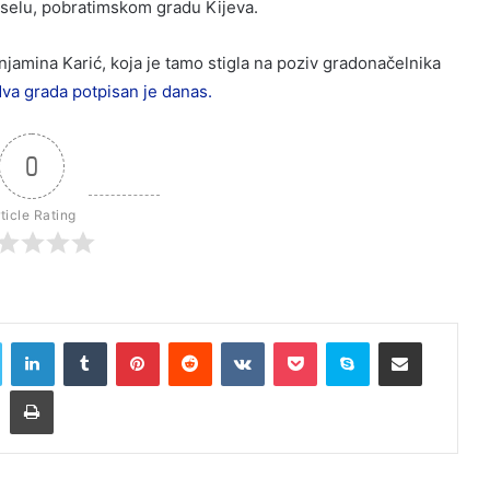
iselu, pobratimskom gradu Kijeva.
jamina Karić, koja je tamo stigla na poziv gradonačelnika
dva grada potpisan je danas.
0
ticle Rating