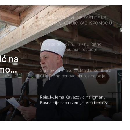
VATROGASCI CIVILNE ZAŠTITE KS
UPUĆENI U KONJIC KAO ISPOMOĆ U
GAŠENJU POŽARA
Dova za domovinu i zikir u Ratnoj
džamiji: U sklopu manifestacije
„Odbrana BiH – Igman 2026“ odana
počast herojima
 U
Sarajevo u znaku spektakla: Bentbaša
Cliff Diving ponovo okuplja najbolje
Ć U
skakače i vrhunsku zabavu
ić na
Reisul-ulema Kavazović na Igmanu:
Bosna nije samo zemlja, već ideja za
amo
koju se živi
ju se