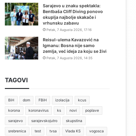
Sarajevo u znaku spektakla:
Bentbaša Cliff Diving ponovo
okuplja najbolje skakače i
vrhunsku zabavu
Petak, 7 Augusta 2026, 17:16
Reisul-ulema Kavazović na
Igmanu: Bosna nije samo
zemlja, već ideja za koju se živi
Petak, 7 Augusta 2026, 14:35
TAGOVI
BiH
dom
FBiH
izolacija
kcus
korona
koronavirus
ks
novi
poplave
sarajevo
sarajevskojutro
skupstina
srebrenica
test
tvsa
Vlada KS
vogosca