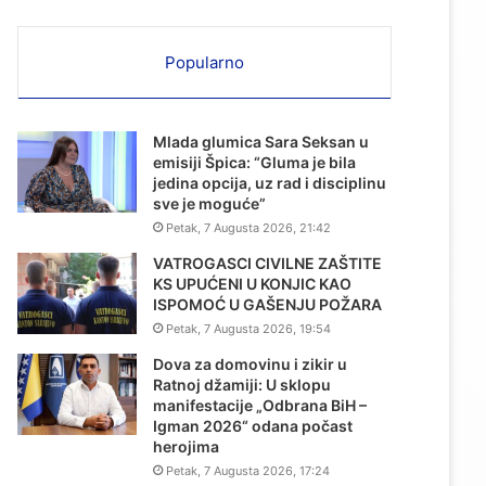
Popularno
Mlada glumica Sara Seksan u
emisiji Špica: “Gluma je bila
jedina opcija, uz rad i disciplinu
sve je moguće”
Petak, 7 Augusta 2026, 21:42
VATROGASCI CIVILNE ZAŠTITE
KS UPUĆENI U KONJIC KAO
ISPOMOĆ U GAŠENJU POŽARA
Petak, 7 Augusta 2026, 19:54
Dova za domovinu i zikir u
Ratnoj džamiji: U sklopu
manifestacije „Odbrana BiH –
Igman 2026“ odana počast
herojima
Petak, 7 Augusta 2026, 17:24