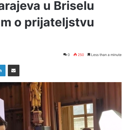
rajeva u Briselu
m o prijateljstvu
0
250
Less than a minute