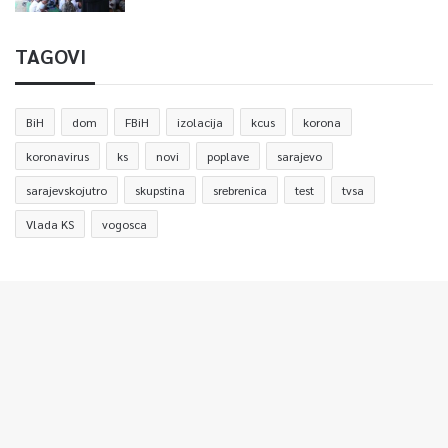
TAGOVI
BiH
dom
FBiH
izolacija
kcus
korona
koronavirus
ks
novi
poplave
sarajevo
sarajevskojutro
skupstina
srebrenica
test
tvsa
Vlada KS
vogosca