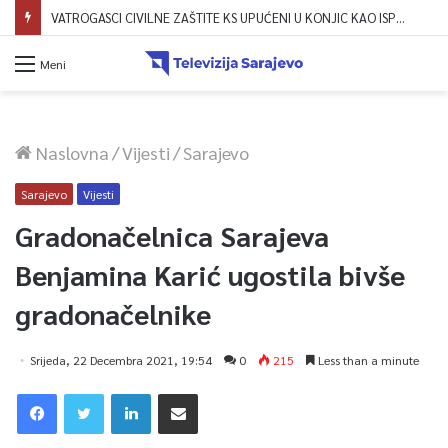
VATROGASCI CIVILNE ZAŠTITE KS UPUĆENI U KONJIC KAO ISPOMOĆ U GAŠENJU POŽARA
Meni
Naslovna
/
Vijesti
/
Sarajevo
Sarajevo
Vijesti
Gradonačelnica Sarajeva
Benjamina Karić ugostila bivše
gradonačelnike
Srijeda, 22 Decembra 2021, 19:54
0
215
Less than a minute