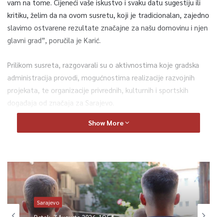
vam na tome. Cijeneći vaše iskustvo i svaku datu sugestiju ili
kritiku, želim da na ovom susretu, koji je tradicionalan, zajedno
slavimo ostvarene rezultate značajne za našu domovinu i njen
glavni grad”, poručila je Karić.
Prilikom susreta, razgovarali su o aktivnostima koje gradska
administracija provodi, mogućnostima realizacije razvojnih
projekata, te organizacije privrednih, kulturnih i sportskih
događaja od značaja za Sarajevo.
Show More
0
Article Rating
Sarajevo