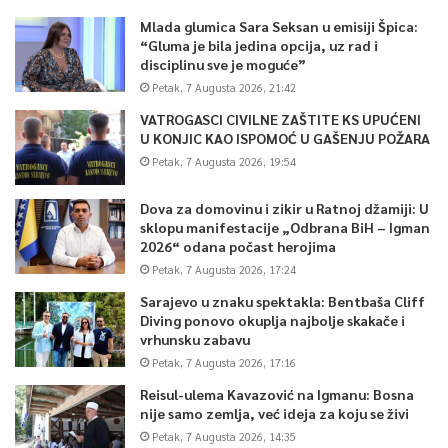
Mlada glumica Sara Seksan u emisiji Špica:
“Gluma je bila jedina opcija, uz rad i
disciplinu sve je moguće”
Petak, 7 Augusta 2026, 21:42
VATROGASCI CIVILNE ZAŠTITE KS UPUĆENI
U KONJIC KAO ISPOMOĆ U GAŠENJU POŽARA
Petak, 7 Augusta 2026, 19:54
Dova za domovinu i zikir u Ratnoj džamiji: U
sklopu manifestacije „Odbrana BiH – Igman
2026“ odana počast herojima
Petak, 7 Augusta 2026, 17:24
Sarajevo u znaku spektakla: Bentbaša Cliff
Diving ponovo okuplja najbolje skakače i
vrhunsku zabavu
Petak, 7 Augusta 2026, 17:16
Reisul-ulema Kavazović na Igmanu: Bosna
nije samo zemlja, već ideja za koju se živi
Petak, 7 Augusta 2026, 14:35