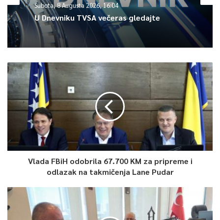
Subota, 8 Augusta 2026, 16:04
zatvorili, sredstva imamo obezbjeđena i uredno ćemo
U Dnevniku TVSA večeras gledajte
izvršavati svoje obaveze – kazao je Halilović.
Naglasio je da je u posljednje vrijeme zabilježeno veliko
interesovanje osiguranika iz BPK, za liječenje u Općoj bolnici.
– Pojedinačne slučajeve smo rješavali putem komisije i vidjeli
smo zaista da postoji potreba za ugovorom koji će obuhvatiti
jednu cjelovitu saradnju i mi smo u saradnji sa ministarstvom
zdravstva i menadžmentom Opće bolnice ostvarili kontakt koji
je rezultirao ugovorom koji je potpisan do kraja godine. Naši
saradnici već rade i na ugovoru za sljedeću godinu, tako da će
našim osiguranicima biti pružena ta mogućnost – kazao je
Vlada FBiH odobrila 67.700 KM za pripreme i
odlazak na takmičenja Lane Pudar
direktor Zavoda zdarvstvenog osiguranja BPK Goražde.
Najavio je da će narednih dana biti upriličena i posjeta
Kliničkom centru u Tuzli kako bi se i sa tom ustanovom