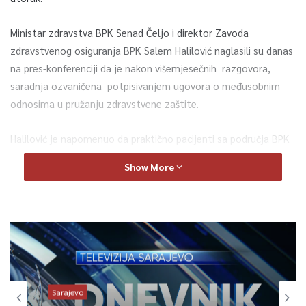
Ministar zdravstva BPK Senad Čeljo i direktor Zavoda
zdravstvenog osiguranja BPK Salem Halilović naglasili su danas
na pres-konferenciji da je nakon višemjesečnih razgovora,
saradnja ozvaničena potpisivanjem ugovora o međusobnim
odnosima u pružanju zdravstvene zaštite.
Halilović je napomenuo da praktično pacijenti sa područja BPK
Goražde, već od sutra u Općoj bolnici mogu koristiti sve
Show More
usluge koje se pružaju i osiguranicima u Kantonu Sarajevo.
– Što se tiče obima usluga to se prije svega odnosi na oblast
ortopedije, operacije kuka, urođeni deformiteti kuka kod djece,
operacije na kičmi, ali i sve druge intervencije i oblasti za koje
je regisitrovana Opća bolnica. Mislim da je širok spektar usluga
za naše pacijente kojima će biti omogućeno sve što imaju
Sarajevo
osiguranici Kantona Sarajevo. Mi smo finansijsku konsktrukciju