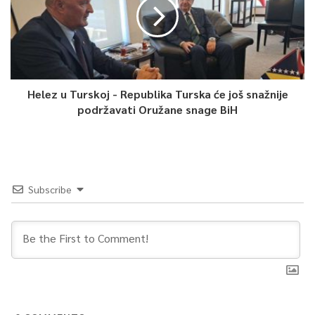
uspostavila saradnja prije svega za bolesti srca, obzirom da i
za tim postoji potreba.
0
Helez u Turskoj - Republika Turska će još snažnije
Article Rating
podržavati Oružane snage BiH
Subscribe