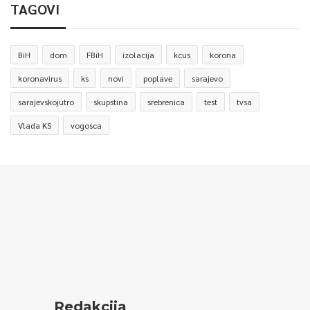
TAGOVI
BiH
dom
FBiH
izolacija
kcus
korona
koronavirus
ks
novi
poplave
sarajevo
sarajevskojutro
skupstina
srebrenica
test
tvsa
Vlada KS
vogosca
Redakcija