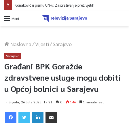
Konaković u pismu UN-u: Zastrašivanje preživjelih
Meni
Naslovna
/
Vijesti
/
Sarajevo
Sarajevo
Građani BPK Goražde
zdravstvene usluge mogu dobiti
u Općoj bolnici u Sarajevu
Srijeda, 26 Jula 2023, 19:21
0
146
1 minute read