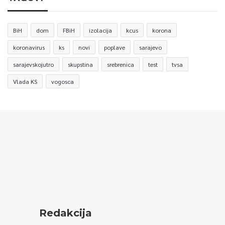
BiH
dom
FBiH
izolacija
kcus
korona
koronavirus
ks
novi
poplave
sarajevo
sarajevskojutro
skupstina
srebrenica
test
tvsa
Vlada KS
vogosca
Redakcija