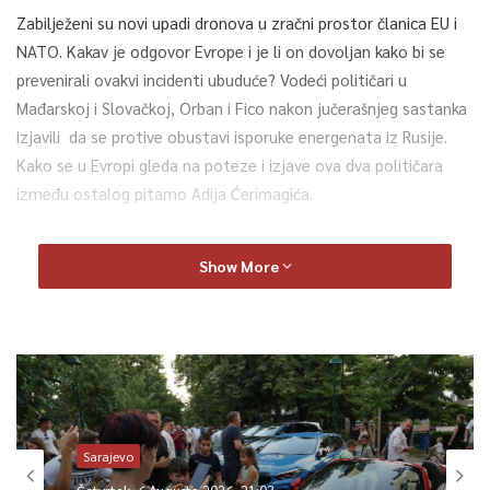
Zabilježeni su novi upadi dronova u zračni prostor članica EU i
NATO. Kakav je odgovor Evrope i je li on dovoljan kako bi se
prevenirali ovakvi incidenti ubuduće? Vodeći političari u
Mađarskoj i Slovačkoj, Orban i Fico nakon jučerašnjeg sastanka
izjavili da se protive obustavi isporuke energenata iz Rusije.
Kako se u Evropi gleda na poteze i izjave ova dva političara
između ostalog pitamo Adija Ćerimagića.
Nadolazeći repertoar u SARTR-u najavljujemo sa direktoricom
Show More
Majom Salkić.
Gledajte „Špicu“ od 16:30.
0
Sarajevo
Article Rating