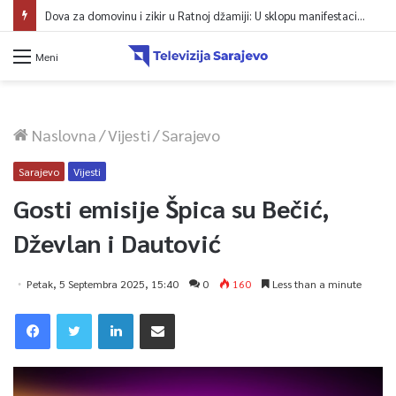
Dova za domovinu i zikir u Ratnoj džamiji: U sklopu manifestacije „Odbrana BiH – Igman 2026“ odana počast herojima
Meni
Naslovna
/
Vijesti
/
Sarajevo
Sarajevo
Vijesti
Gosti emisije Špica su Bečić,
Dževlan i Dautović
Petak, 5 Septembra 2025, 15:40
0
160
Less than a minute