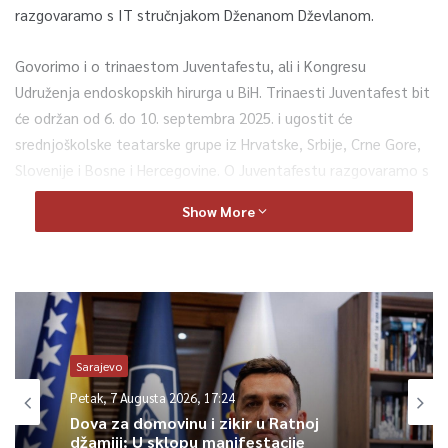
razgovaramo s IT stručnjakom Dženanom Dževlanom.
Govorimo i o trinaestom Juventafestu, ali i Kongresu
Udruženja endoskopskih hirurga u BiH. Trinaesti Juventafest bit
će održan od 6. do 10. septembra 2025. i ugostit će
srednjoškolske teatarske grupe iz Hrvatske, Srbije, Crne Gore,
Slovenije i Bosne i Hercegovine. O Juventafestu razgovaramo s
Adnom Dautović, selektoricom.
Show More
Budite uz Špicu od 20h.
0
Article Rating
Sarajevo
Petak, 7 Augusta 2026, 17:24
Dova za domovinu i zikir u Ratnoj
džamiji: U sklopu manifestacije