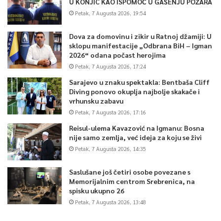
U KONJIC KAO ISPOMOĆ U GAŠENJU POŽARA
Petak, 7 Augusta 2026, 19:54
Dova za domovinu i zikir u Ratnoj džamiji: U
sklopu manifestacije „Odbrana BiH – Igman
2026“ odana počast herojima
Petak, 7 Augusta 2026, 17:24
Sarajevo u znaku spektakla: Bentbaša Cliff
Diving ponovo okuplja najbolje skakače i
vrhunsku zabavu
Petak, 7 Augusta 2026, 17:16
Reisul-ulema Kavazović na Igmanu: Bosna
nije samo zemlja, već ideja za koju se živi
Petak, 7 Augusta 2026, 14:35
Saslušane još četiri osobe povezane s
Memorijalnim centrom Srebrenica, na
spisku ukupno 26
Petak, 7 Augusta 2026, 13:48