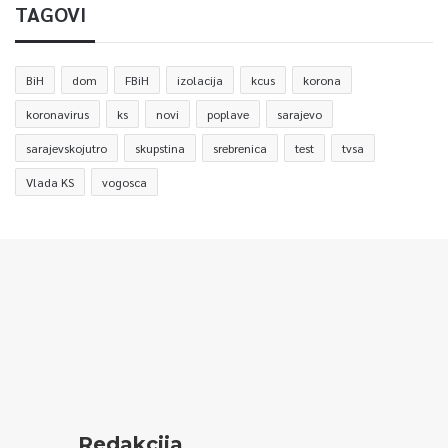
TAGOVI
BiH
dom
FBiH
izolacija
kcus
korona
koronavirus
ks
novi
poplave
sarajevo
sarajevskojutro
skupstina
srebrenica
test
tvsa
Vlada KS
vogosca
Redakcija