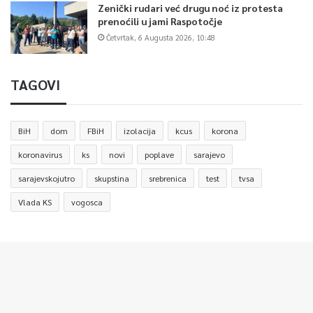
Zenički rudari već drugu noć iz protesta
prenoćili u jami Raspotočje
Četvrtak, 6 Augusta 2026, 10:48
TAGOVI
BiH
dom
FBiH
izolacija
kcus
korona
koronavirus
ks
novi
poplave
sarajevo
sarajevskojutro
skupstina
srebrenica
test
tvsa
Vlada KS
vogosca