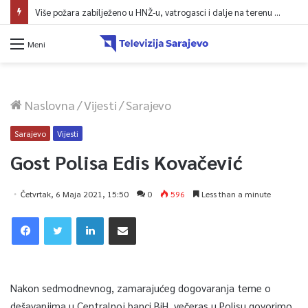
Više požara zabilježeno u HNŽ-u, vatrogasci i dalje na terenu kod Konjica
Meni
Naslovna
/
Vijesti
/
Sarajevo
Sarajevo
Vijesti
Gost Polisa Edis Kovačević
Četvrtak, 6 Maja 2021, 15:50
0
596
Less than a minute
Nakon sedmodnevnog, zamarajućeg dogovaranja teme o
dešavanjima u Centralnoj banci BiH, večeras u Polisu govorimo