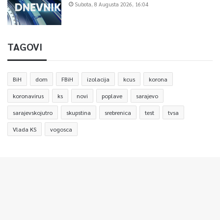
Subota, 8 Augusta 2026, 16:04
TAGOVI
BiH
dom
FBiH
izolacija
kcus
korona
koronavirus
ks
novi
poplave
sarajevo
sarajevskojutro
skupstina
srebrenica
test
tvsa
Vlada KS
vogosca