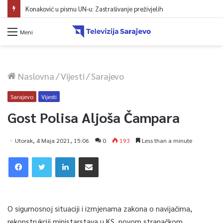
Konaković u pismu UN-u: Zastrašivanje preživjelih
Meni
Naslovna
/
Vijesti
/
Sarajevo
Sarajevo
Vijesti
Gost Polisa Aljoša Čampara
Utorak, 4 Maja 2021, 15:06
0
193
Less than a minute
O sigurnosnoj situaciji i izmjenama zakona o navijačima,
rekonstrukciji ministarstava u KS, novom stranačkom